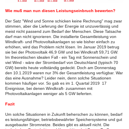
Wie muß man nun diesen Leistungseinbruch bewerten?
Der Satz "Wind und Sonne schicken keine Rechnung" mag zwar
stimmen, aber die Lieferung der Energie ist unzuverlässig und
meist nicht passend zum Bedarf der Menschen. Diese Tatsache
darf man nicht ignorieren. Die installierte Gesamtleistung von
Windkraft- und Photovoltaikanlagen so wie bisher einfach zu
erhöhen, wird das Problem nicht lösen. Im Januar 2019 betrug
sie bei der Photovoltaik 46,9 GW und bei Windkraft 59,71 GW.
Im theoretischen idealen Fall - ein Tag mit Sonnenschein und
viel Wind - wäre der Strombedarf von Deutschland (typisch 70
GW) bereits heute vollständig gedeckt. Doch am Donnerstag
den 10.1.2019 waren nur 3% der Gesamtleistung verfügbar. War
das eine Ausnahme? Leider nein, denn solche Situationen
kommen häufiger vor. So gab es im 1. Quartal 2019 17
Ereignisse, bei denen Windkraft- zusammen mit
Photovoltaikanlagen weniger als 5 GW lieferten.
Fazit
Um solche Situationen in Zukunft beherschen zu können, bedarf
es leistungsfähiger, betriebsbewährter Speichersysteme und gut
ausgebauter Stromnetze. Beides gibt es aktuell nicht. Die