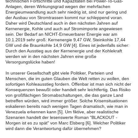
technischen Fortschritte und Kapazitäten bei Power-To-Gas-
Anlagen, deren Wirkungsgrad wegen der mehrfachen
Energieumwandlung auch sehr niedrig ist, sind nur gering und
der Ausbau von Stromtrassen kommt nur schleppend voran.
Daher wird Deutschland auch in den nächsten Jahren auf
Kernenergie, Kohle und auch auf Stromimporte angewiesen
sein. Der Bedarf an NICHT-Erneuerbarer Energie war am
10.1.2019 sehr groß: Kernenergie 9,47 GW, Steinkohle 17,44
GW und die Braunkohle 14,9 GW [4]. Eines ist jedenfalls sicher:
Durch den Ausstieg aus der Kernenergie und der Kohlekraft
werden wir in den nächsten Jahren eine große
Versorgungslücke haben!
In unserer Gesellschaft gibt viele Politiker, Parteien und
Menschen, die im guten Glauben die Welt retten zu wollen, den
sofortigen Kohleausstieg fordern. Offenbar ist man sich nicht der
Konsequenzen bewußt oder handelt sehr leichtfertig. Das Risiko
von großflächigen Stromabschaltungen, die das ganze Land
betreffen würden, wird immer größer. Solche Krisensituationen
eskalieren bereits nach wenigen Tagen dramatisch, wie man in
Venezuela erkennen kann [5]. Um fiktive, aber realistische
Szenarien handelt der lesenswerte Roman "BLACKOUT -
Morgen ist es zu spät" von Marc Elsberg [6]. Welcher Politiker
wird dann die Verantwortung dafür übernehmen?