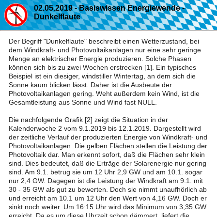
02.05.2019 - Basiswissen Energiewende -
Dunkelflaute
Der Begriff "Dunkelflaute" beschreibt einen Wetterzustand, bei
dem Windkraft- und Photovoltaikanlagen nur eine sehr geringe
Menge an elektrischer Energie produzieren. Solche Phasen
können sich bis zu zwei Wochen erstrecken [1]. Ein typisches
Beispiel ist ein diesiger, windstiller Wintertag, an dem sich die
Sonne kaum blicken lässt. Daher ist die Ausbeute der
Photovoltaikanlagen gering. Weht außerdem kein Wind, ist die
Gesamtleistung aus Sonne und Wind fast NULL.
Die nachfolgende Grafik [2] zeigt die Situation in der
Kalenderwoche 2 vom 9.1.2019 bis 12.1.2019. Dargestellt wird
der zeitliche Verlauf der produzierten Energie von Windkraft- und
Photovoltaikanlagen. Die gelben Flächen stellen die Leistung der
Photovoltaik dar. Man erkennt sofort, daß die Flächen sehr klein
sind. Dies bedeutet, daß die Erträge der Solarenergie nur gering
sind. Am 9.1. betrug sie um 12 Uhr 2,9 GW und am 10.1. sogar
nur 2,4 GW. Dagegen ist die Leistung der Windkraft am 9.1. mit
30 - 35 GW als gut zu bewerten. Doch sie nimmt unaufhörlich ab
und erreicht am 10.1 um 12 Uhr den Wert von 4,16 GW. Doch er
sinkt noch weiter. Um 16:15 Uhr wird das Minimum von 3,35 GW
erreicht. Da es um diese Uhrzeit schon dämmert, liefert die