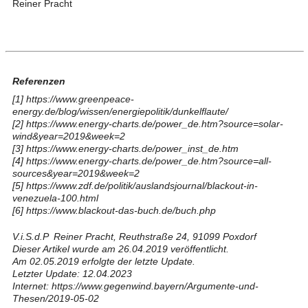
Reiner Pracht
Referenzen
[1]
https://www.greenpeace-
energy.de/blog/wissen/energiepolitik/dunkelflaute/
[2]
https://www.energy-charts.de/power_de.htm?source=solar-
wind&year=2019&week=2
[3]
https://www.energy-charts.de/power_inst_de.htm
[4]
https://www.energy-charts.de/power_de.htm?source=all-
sources&year=2019&week=2
[5]
https://www.zdf.de/politik/auslandsjournal
/blackout-in-
venezuela-100.html
[6]
https://www.blackout-das-buch.de/buch.php
V.i.S.d.P Reiner Pracht, Reuthstraße 24, 91099 Poxdorf
Dieser Artikel wurde am 26.04.2019 veröffentlicht.
Am 02.05.2019 erfolgte der letzte Update.
Letzter Update: 12.04.2023
Internet: https://www.gegenwind.bayern/Argumente-und-
Thesen/2019-05-02