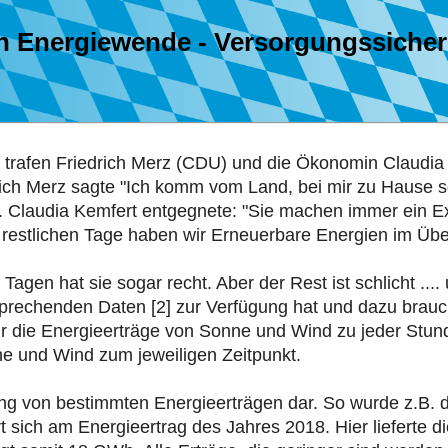
en Energiewende - Versorgungssicher
1 trafen Friedrich Merz (CDU) und die Ökonomin Claudi
ch Merz sagte "Ich komm vom Land, bei mir zu Hause sch
". Claudia Kemfert entgegnete: "Sie machen immer ein 
restlichen Tage haben wir Erneuerbare Energien im Über
gen hat sie sogar recht. Aber der Rest ist schlicht ....
rechenden Daten [2] zur Verfügung hat und dazu braucht
r die Energieerträge von Sonne und Wind zu jeder Stund
 und Wind zum jeweiligen Zeitpunkt.
ung von bestimmten Energieerträgen dar. So wurde z.B. 
ert sich am Energieertrag des Jahres 2018. Hier liefert