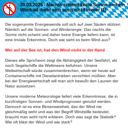
30.03.2025 - Nachts scheint keine Sonne und ein
Windrad dreht sich auch nicht immer (1)
Die sogenannte Energiewende soll sich auf zwei Säulen stützen.
Nämlich auf die Sonnen- und Windenergie. Das nachts die
Sonne nicht scheint und daher keine Energie liefern kann, ist
eine triviale Erkenntnis. Doch wie sieht es beim Wind aus?
Wer auf der See ist, hat den Wind nicht in der Hand
Dieses alte Sprichwort zeigt die Abhängigkeit der Seefahrt, als
noch Segelschiffe die Weltmeere befuhren. Unsere
Weltwirtschaft würde zusammenbrechen, wenn wir heute auf
Containerschiffe mit Dieselantrieben verzichten müßten. Aber
bei der Energiewirtschaft will man sich bewußt den Launen der
Natur aussetzen.
Unsere moderne Meteorologie liefert viele Erkenntnisse, die in
kurzfristigen Sonnen- und Windprognosen genutzt werden.
Dennoch ist es eine Binsenweisheit, das der Wind nie
gleichmäßig weht und was der Begriff Windstille bedeutet,
braucht man wohl nicht erklären. Doch was sagt die Statistik?
Wie oft bläst der Wind und wie stark?