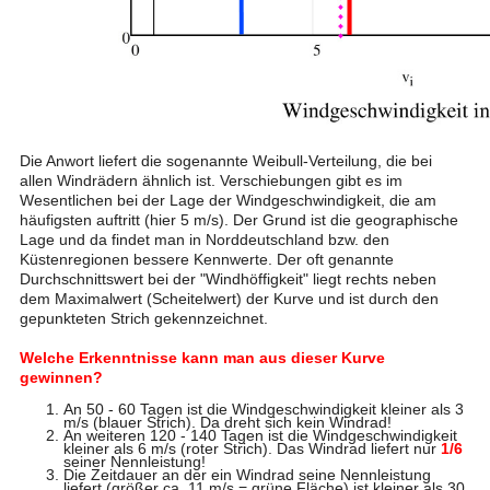
Die Anwort liefert die sogenannte Weibull-Verteilung, die bei
allen Windrädern ähnlich ist. Verschiebungen gibt es im
Wesentlichen bei der Lage der Windgeschwindigkeit, die am
häufigsten auftritt (hier 5 m/s). Der Grund ist die geographische
Lage und da findet man in Norddeutschland bzw. den
Küstenregionen bessere Kennwerte. Der oft genannte
Durchschnittswert bei der "Windhöffigkeit" liegt rechts neben
dem Maximalwert (Scheitelwert) der Kurve und ist durch den
gepunkteten Strich gekennzeichnet.
Welche Erkenntnisse kann man aus dieser Kurve
gewinnen?
An 50 - 60 Tagen ist die Windgeschwindigkeit kleiner als 3
m/s (blauer Strich). Da dreht sich kein Windrad!
An weiteren 120 - 140 Tagen ist die Windgeschwindigkeit
kleiner als 6 m/s (roter Strich). Das Windrad liefert nur
1/6
seiner Nennleistung!
Die Zeitdauer an der ein Windrad seine Nennleistung
liefert (größer ca. 11 m/s = grüne Fläche) ist kleiner als 30