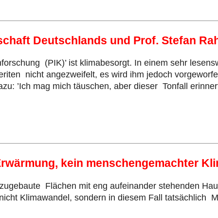
tschaft Deutschlands und Prof. Stefan Ra
nforschung (PIK)’ ist klimabesorgt. In einem sehr lesen
iten nicht angezweifelt, es wird ihm jedoch vorgeworfe
t dazu: ’Ich mag mich täuschen, aber dieser Tonfall erin
 Erwärmung, kein menschengemachter Kl
ch zugebaute Flächen mit eng aufeinander stehenden H
nicht Klimawandel, sondern in diesem Fall tatsächlich 