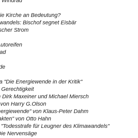
m Windrad
 die Kirche an Bedeutung?
wandels: Bischof segnet Eisbär
ischer Strom
utoreifen
rad
de
"Die Energiewende in der Kritik"
Gerechtigkeit
 Dirk Maxeiner und Michael Miersch
 von Harry G.Olson
nergiewende" von Klaus-Peter Dahm
Fakten" von Otto Hahn
 "Todesstrafe für Leugner des Klimawandels"
Die Nervensäge