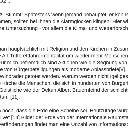
O2 ...
z. Stimmt! Spätestens wenn jemand behauptet, er könne 
en, sollten bei Ihnen die Alarmglocken klingen! Hier w
he Untersuchung - vor allem die Klima- und Wetterforsch
 man hauptsächlich mit Religion und den Kirchen in Zus
 Art Trittbrettfahrermentalität um wieder mehr Menschen
r mich befremdlich sind Aktionen wie die Segnung von E
abe von Bürgerbeteiligungen als moderne Ablassbriefe[9
indräder getötet werden. Warum werden nicht Igel geseg
e Kirche die Menschen, die sich in hunderten von Bürg
istliche wie der Dekan Albert Bauernfeind der schlichtw
un."[11].
noch, dass die Erde eine Scheibe sei. Heutzutage würde
"live" [14] Bilder der Erde von der Internationale Raum
eränderungen findet man eine Unzahl von Informationsq