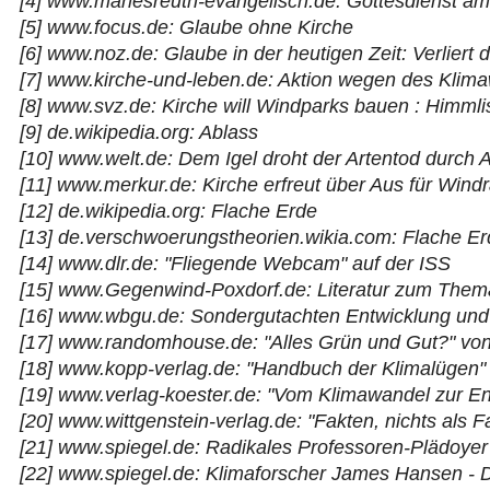
[4]
www.marlesreuth-evangelisch.de: Gottesdienst a
[5]
www.focus.de: Glaube ohne Kirche
[6]
www.noz.de: Glaube in der heutigen Zeit: Verliert
[7]
www.kirche-und-leben.de: Aktion wegen des Klima
[8]
www.svz.de: Kirche will Windparks bauen : Himml
[9]
de.wikipedia.org: Ablass
[10]
www.welt.de: Dem Igel droht der Artentod durch A
[11]
www.merkur.de: Kirche erfreut über Aus für Wind
[12]
de.wikipedia.org: Flache Erde
[13]
de.verschwoerungstheorien.wikia.com: Flache Er
[14]
www.dlr.de: "Fliegende Webcam" auf der ISS
[15]
www.Gegenwind-Poxdorf.de: Literatur zum Thema 
[16]
www.wbgu.de: Sondergutachten Entwicklung und 
[17]
www.randomhouse.de: "Alles Grün und Gut?" von
[18]
www.kopp-verlag.de: "Handbuch der Klimalügen"
[19]
www.verlag-koester.de: "Vom Klimawandel zur E
[20]
www.wittgenstein-verlag.de: "Fakten, nichts als 
[21]
www.spiegel.de: Radikales Professoren-Plädoyer
[22]
www.spiegel.de: Klimaforscher James Hansen - 