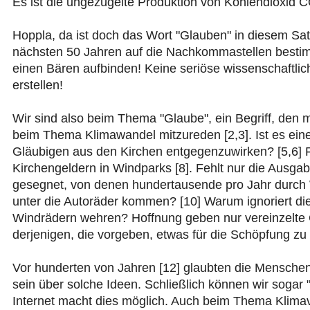
Es ist die ungezügelte Produktion von Kohlendioxid C
Hoppla, da ist doch das Wort "Glauben" in diesem Sat
nächsten 50 Jahren auf die Nachkommastellen bestimm
einen Bären aufbinden! Keine seriöse wissenschaftlic
erstellen!
Wir sind also beim Thema "Glaube", ein Begriff, den
beim Thema Klimawandel mitzureden [2,3]. Ist es eine
Gläubigen aus den Kirchen entgegenzuwirken? [5,6] Fü
Kirchengeldern in Windparks [8]. Fehlt nur die Ausg
gesegnet, von denen hundertausende pro Jahr durch W
unter die Autoräder kommen? [10] Warum ignoriert di
Windrädern wehren? Hoffnung geben nur vereinzelte Ge
derjenigen, die vorgeben, etwas für die Schöpfung zu t
Vor hunderten von Jahren [12] glaubten die Menschen 
sein über solche Ideen. Schließlich können wir sogar 
Internet macht dies möglich. Auch beim Thema Klimav