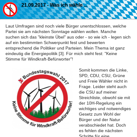
21.09.2017 - Was ich wähle ...
Laut Umfragen sind noch viele Bürger unentschlossen, welche
Partei sie am nächsten Sonntage wählen wollen. Manche
suchen sich das "kleinste Übel" aus oder - so wie ich - legen sich
auf ein bestimmten Schwerpunkt fest und bewerten
entsprechend die Politiker und Parteien. Mein Thema ist ganz
eindeutig die Energiepolitik [3]. Für mich steht fest: "Keine
Stimme für Windkraft-Befürworter"!
Somit kommen die Linke,
SPD, CDU, CSU, Grüne
und Freie Wähler nicht in
Frage. Leider steht auch
die CSU auf meiner
Streichliste, obwohl sie mit
der 10H-Regelung ein
wichtiges und notwendiges
Gesetz zum Wohl der
Bürger und der Natur
verabschiedet hat. Doch
es fehlen die nächsten
Schritte für eine