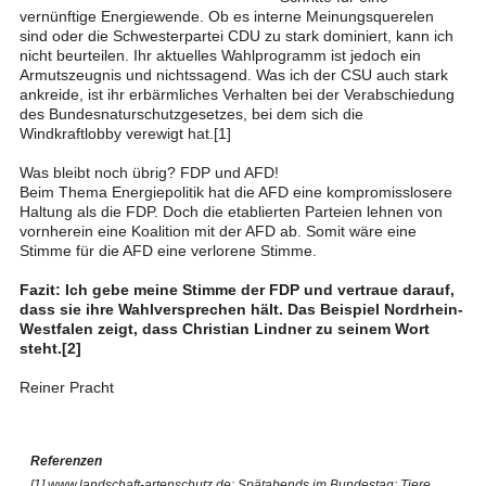
vernünftige Energiewende. Ob es interne Meinungsquerelen
sind oder die Schwesterpartei CDU zu stark dominiert, kann ich
nicht beurteilen. Ihr aktuelles Wahlprogramm ist jedoch ein
Armutszeugnis und nichtssagend. Was ich der CSU auch stark
ankreide, ist ihr erbärmliches Verhalten bei der Verabschiedung
des Bundesnaturschutzgesetzes, bei dem sich die
Windkraftlobby verewigt hat.[1]
Was bleibt noch übrig? FDP und AFD!
Beim Thema Energiepolitik hat die AFD eine kompromisslosere
Haltung als die FDP. Doch die etablierten Parteien lehnen von
vornherein eine Koalition mit der AFD ab. Somit wäre eine
Stimme für die AFD eine verlorene Stimme.
Fazit: Ich gebe meine Stimme der FDP und vertraue darauf,
dass sie ihre Wahlversprechen hält. Das Beispiel Nordrhein-
Westfalen zeigt, dass Christian Lindner zu seinem Wort
steht.[2]
Reiner Pracht
Referenzen
[1]
www.landschaft-artenschutz.de: Spätabends im Bundestag: Tiere