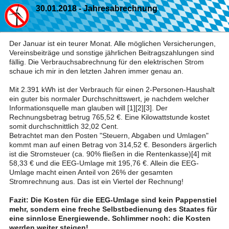
30.01.2018 - Jahresabrechnung
Der Januar ist ein teurer Monat. Alle möglichen Versicherungen,
Vereinsbeiträge und sonstige jährlichen Beitragszahlungen sind
fällig. Die Verbrauchsabrechnung für den elektrischen Strom
schaue ich mir in den letzten Jahren immer genau an.
Mit 2.391 kWh ist der Verbrauch für einen 2-Personen-Haushalt
ein guter bis normaler Durchschnittswert, je nachdem welcher
Informationsquelle man glauben will [1][2][3]. Der
Rechnungsbetrag betrug 765,52 €. Eine Kilowattstunde kostet
somit durchschnittlich 32,02 Cent.
Betrachtet man den Posten "Steuern, Abgaben und Umlagen"
kommt man auf einen Betrag von 314,52 €. Besonders ärgerlich
ist die Stromsteuer (ca. 90% fließen in die Rentenkasse)[4] mit
58,33 € und die EEG-Umlage mit 195,76 €. Allein die EEG-
Umlage macht einen Anteil von 26% der gesamten
Stromrechnung aus. Das ist ein Viertel der Rechnung!
Fazit: Die Kosten für die EEG-Umlage sind kein Pappenstiel
mehr, sondern eine freche Selbstbedienung des Staates für
eine sinnlose Energiewende. Schlimmer noch: die Kosten
werden weiter steigen!