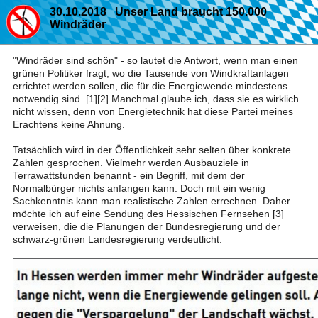
30.10.2018 Unser Land braucht 150.000
Windräder
"Windräder sind schön" - so lautet die Antwort, wenn man einen
grünen Politiker fragt, wo die Tausende von Windkraftanlagen
errichtet werden sollen, die für die Energiewende mindestens
notwendig sind. [1][2] Manchmal glaube ich, dass sie es wirklich
nicht wissen, denn von Energietechnik hat diese Partei meines
Erachtens keine Ahnung.
Tatsächlich wird in der Öffentlichkeit sehr selten über konkrete
Zahlen gesprochen. Vielmehr werden Ausbauziele in
Terrawattstunden benannt - ein Begriff, mit dem der
Normalbürger nichts anfangen kann. Doch mit ein wenig
Sachkenntnis kann man realistische Zahlen errechnen. Daher
möchte ich auf eine Sendung des Hessischen Fernsehen [3]
verweisen, die die Planungen der Bundesregierung und der
schwarz-grünen Landesregierung verdeutlicht.