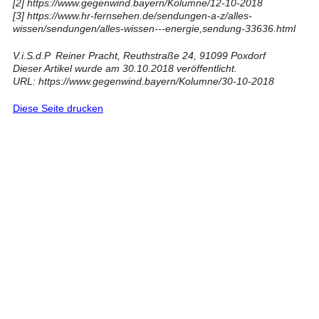
[2]
https://www.gegenwind.bayern/Kolumne/12-10-2018
[3]
https://www.hr-fernsehen.de/sendungen-a-z/alles-
wissen/sendungen/alles-wissen---energie,sendung-33636.html
V.i.S.d.P Reiner Pracht, Reuthstraße 24, 91099 Poxdorf
Dieser Artikel wurde am 30.10.2018 veröffentlicht.
URL: https://www.gegenwind.bayern/Kolumne/30-10-2018
Diese Seite drucken