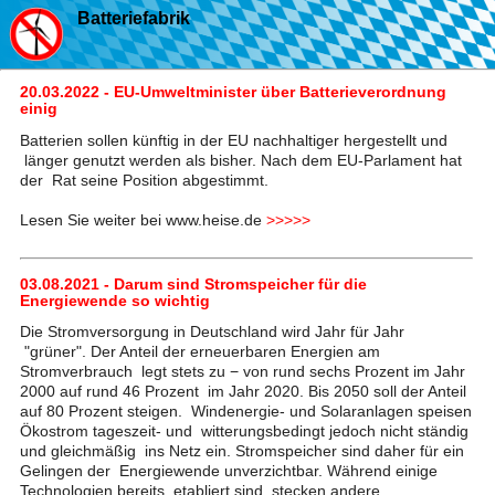
Batteriefabrik
20.03.2022 - EU-Umweltminister über Batterieverordnung
einig
Batterien sollen künftig in der EU nachhaltiger hergestellt und
länger genutzt werden als bisher. Nach dem EU-Parlament hat
der Rat seine Position abgestimmt.
Lesen Sie weiter bei www.heise.de
>>>>>
03.08.2021 - Darum sind Stromspeicher für die
Energiewende so wichtig
Die Stromversorgung in Deutschland wird Jahr für Jahr
"grüner". Der Anteil der erneuerbaren Energien am
Stromverbrauch legt stets zu − von rund sechs Prozent im Jahr
2000 auf rund 46 Prozent im Jahr 2020. Bis 2050 soll der Anteil
auf 80 Prozent steigen. Windenergie- und Solaranlagen speisen
Ökostrom tageszeit- und witterungsbedingt jedoch nicht ständig
und gleichmäßig ins Netz ein. Stromspeicher sind daher für ein
Gelingen der Energiewende unverzichtbar. Während einige
Technologien bereits etabliert sind, stecken andere