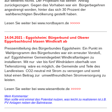
auf weiteres nichts. Der Projektant hat seinen Antrag
zurückgezogen. Gegen das Vorhaben war ein Bürgerbegehren
angestrengt worden, hinter das sich 30 Prozent der
wahlberechtigten Bevölkerung gestellt haben.
Lesen Sie weiter bei www.nordbayern.de
>>>>>
14.04.2021 - Eggolsheim: Bürgerbund und Oberer
Eggerbachbund blasen Windkraft ab
Pressemitteilung des Bürgerbundes Eggolsheim: Ein Punkt im
Wahlprogramm des Bürgerbundes war ein erneuter Vorstoß,
auf Eggolsheimer Gemeindegebiet Windkraftanlagen zu
installieren. Mit nur vier bis fünf Windrädern oberhalb von
Tiefenstürmig wäre es möglich, die Gemeinde und Teile des
Landkreises CO2-neutral mit Strom zu versorgen und somit
lokal einen Beitrag zur umweltfreundlichen Stromversorgung zu
leisten.
Lesen Sie weiter bei www.wiesentbote.de
>>>>>
Mein Kommentar:
Man sollte erst einmal das Potential nutzen, was leicht zu realisieren ist z.B.
PV-Anlagen neben der Bahntrasse.