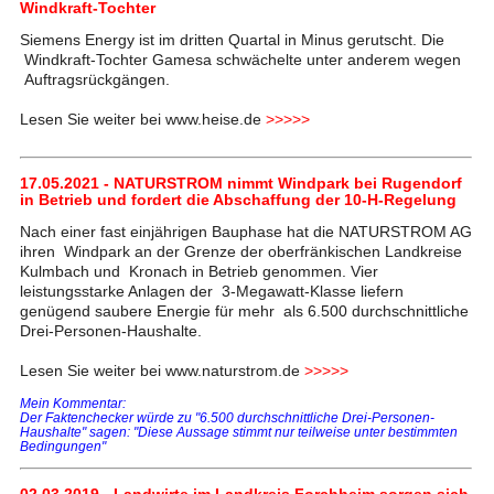
Windkraft-Tochter
Siemens Energy ist im dritten Quartal in Minus gerutscht. Die
Windkraft-Tochter Gamesa schwächelte unter anderem wegen
Auftragsrückgängen.
Lesen Sie weiter bei www.heise.de
>>>>>
17.05.2021 - NATURSTROM nimmt Windpark bei Rugendorf
in Betrieb und fordert die Abschaffung der 10-H-Regelung
Nach einer fast einjährigen Bauphase hat die NATURSTROM AG
ihren Windpark an der Grenze der oberfränkischen Landkreise
Kulmbach und Kronach in Betrieb genommen. Vier
leistungsstarke Anlagen der 3-Megawatt-Klasse liefern
genügend saubere Energie für mehr als 6.500 durchschnittliche
Drei-Personen-Haushalte.
Lesen Sie weiter bei www.naturstrom.de
>>>>>
Mein Kommentar:
Der Faktenchecker würde zu "6.500 durchschnittliche Drei-Personen-
Haushalte" sagen: "Diese Aussage stimmt nur teilweise unter bestimmten
Bedingungen"
02.03.2019 - Landwirte im Landkreis Forchheim sorgen sich