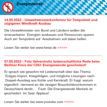
Energiewende
14.05.2022 - Umweltministerkonferenz für Tempolimit und
zügigeren Windkraft-Ausbau
Die Umweltminister von Bund und Ländern wollen die
erneuerbaren Energien ausbauen und Ressourcen sparen.
Auch ein Tempolimit auf Autobahnen soll dabei helfen.
Lesen Sie weiter bei www.heise.de
>>>>>
07.05.2022 - Fritz Vahrenholts leidenschaftliche Rede beim
Berliner Kreis der CDU: Energiewende gescheitert!
Er sprach wie gewohnt mit Leidenschaft über das Thema
Erdgas-Import, Kriegsfolgen, und mögliche Lösungen nach
Doppel-Ausstieg aus Kohle und Kernkraft. Er fragt, warum
eigentlich niemand an die riesigen Braunkohlevorkommen in
Deutschland denkt.... Fazit: Die Energiewende Merkels ist
gescheitert. Im Saal: Applaus!
Lesen Sie weiter bei www.youtube.com
>>>>>