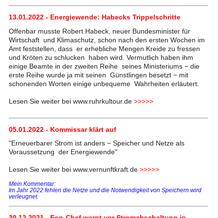
13.01.2022 - Energiewende: Habecks Trippelschritte
Offenbar musste Robert Habeck, neuer Bundesminister für
Wirtschaft und Klimaschutz, schon nach den ersten Wochen im
Amt feststellen, dass er erhebliche Mengen Kreide zu fressen
und Kröten zu schlucken haben wird. Vermutlich haben ihm
einige Beamte in der zweiten Reihe seines Ministeriums − die
erste Reihe wurde ja mit seinen Günstlingen besetzt − mit
schonenden Worten einige unbequeme Wahrheiten erläutert.
Lesen Sie weiter bei www.ruhrkultour.de
>>>>>
05.01.2022 - Kommissar klärt auf
"Erneuerbarer Strom ist anders − Speicher und Netze als
Voraussetzung der Energiewende"
Lesen Sie weiter bei www.vernunftkraft.de
>>>>>
Mein Kommentar:
Im Jahr 2022 fehlen die Netze und die Notwendigkeit von Speichern wird
verleugnet.
30.12.2021 - Eon-Chef warnt vor Stromabschaltung in