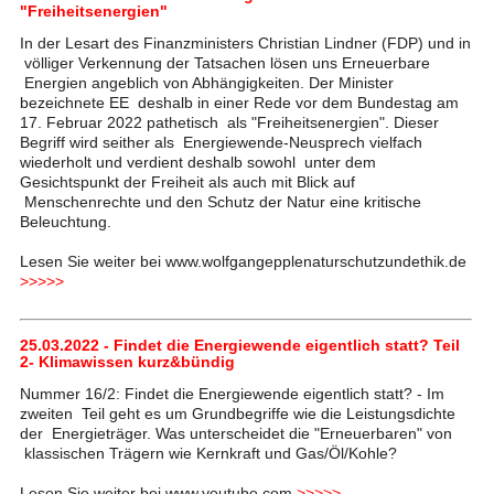
"Freiheitsenergien"
In der Lesart des Finanzministers Christian Lindner (FDP) und in
völliger Verkennung der Tatsachen lösen uns Erneuerbare
Energien angeblich von Abhängigkeiten. Der Minister
bezeichnete EE deshalb in einer Rede vor dem Bundestag am
17. Februar 2022 pathetisch als "Freiheitsenergien". Dieser
Begriff wird seither als Energiewende-Neusprech vielfach
wiederholt und verdient deshalb sowohl unter dem
Gesichtspunkt der Freiheit als auch mit Blick auf
Menschenrechte und den Schutz der Natur eine kritische
Beleuchtung.
Lesen Sie weiter bei www.wolfgangepplenaturschutzundethik.de
>>>>>
25.03.2022 - Findet die Energiewende eigentlich statt? Teil
2- Klimawissen kurz&bündig
Nummer 16/2: Findet die Energiewende eigentlich statt? - Im
zweiten Teil geht es um Grundbegriffe wie die Leistungsdichte
der Energieträger. Was unterscheidet die "Erneuerbaren" von
klassischen Trägern wie Kernkraft und Gas/Öl/Kohle?
Lesen Sie weiter bei www.youtube.com
>>>>>