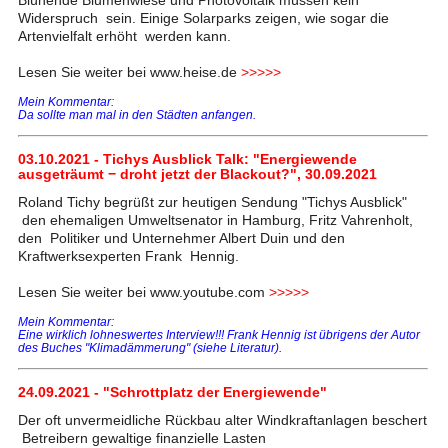
Blühende Blumenwiese und Photovoltaik müssen kein
Widerspruch sein. Einige Solarparks zeigen, wie sogar die
Artenvielfalt erhöht werden kann.
Lesen Sie weiter bei www.heise.de
>>>>>
Mein Kommentar:
Da sollte man mal in den Städten anfangen.
03.10.2021 - Tichys Ausblick Talk: "Energiewende
ausgeträumt − droht jetzt der Blackout?", 30.09.2021
Roland Tichy begrüßt zur heutigen Sendung "Tichys Ausblick"
den ehemaligen Umweltsenator in Hamburg, Fritz Vahrenholt,
den Politiker und Unternehmer Albert Duin und den
Kraftwerksexperten Frank Hennig.
Lesen Sie weiter bei www.youtube.com
>>>>>
Mein Kommentar:
Eine wirklich lohneswertes Interview!!! Frank Hennig ist übrigens der Autor
des Buches "Klimadämmerung" (siehe Literatur).
24.09.2021 - "Schrottplatz der Energiewende"
Der oft unvermeidliche Rückbau alter Windkraftanlagen beschert
Betreibern gewaltige finanzielle Lasten