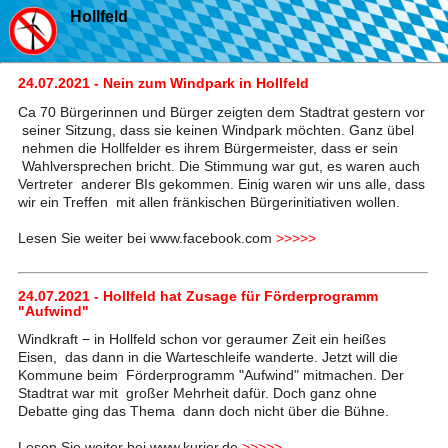
Hollfeld
24.07.2021 - Nein zum Windpark in Hollfeld
Ca 70 Bürgerinnen und Bürger zeigten dem Stadtrat gestern vor
seiner Sitzung, dass sie keinen Windpark möchten. Ganz übel
nehmen die Hollfelder es ihrem Bürgermeister, dass er sein
Wahlversprechen bricht. Die Stimmung war gut, es waren auch
Vertreter anderer BIs gekommen. Einig waren wir uns alle, dass
wir ein Treffen mit allen fränkischen Bürgerinitiativen wollen.
Lesen Sie weiter bei www.facebook.com
>>>>>
24.07.2021 - Hollfeld hat Zusage für Förderprogramm
"Aufwind"
Windkraft − in Hollfeld schon vor geraumer Zeit ein heißes
Eisen, das dann in die Warteschleife wanderte. Jetzt will die
Kommune beim Förderprogramm "Aufwind" mitmachen. Der
Stadtrat war mit großer Mehrheit dafür. Doch ganz ohne
Debatte ging das Thema dann doch nicht über die Bühne.
Lesen Sie weiter bei www.kurier.de
>>>>>