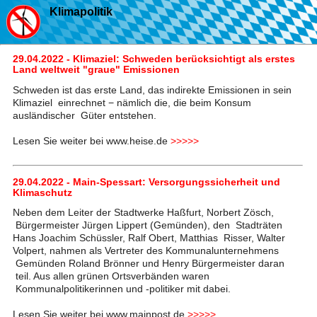
Klimapolitik
29.04.2022 - Klimaziel: Schweden berücksichtigt als erstes
Land weltweit "graue" Emissionen
Schweden ist das erste Land, das indirekte Emissionen in sein
Klimaziel einrechnet − nämlich die, die beim Konsum
ausländischer Güter entstehen.
Lesen Sie weiter bei www.heise.de
>>>>>
29.04.2022 - Main-Spessart: Versorgungssicherheit und
Klimaschutz
Neben dem Leiter der Stadtwerke Haßfurt, Norbert Zösch,
Bürgermeister Jürgen Lippert (Gemünden), den Stadträten
Hans Joachim Schüssler, Ralf Obert, Matthias Risser, Walter
Volpert, nahmen als Vertreter des Kommunalunternehmens
Gemünden Roland Brönner und Henry Bürgermeister daran
teil. Aus allen grünen Ortsverbänden waren
Kommunalpolitikerinnen und -politiker mit dabei.
Lesen Sie weiter bei www.mainpost.de
>>>>>