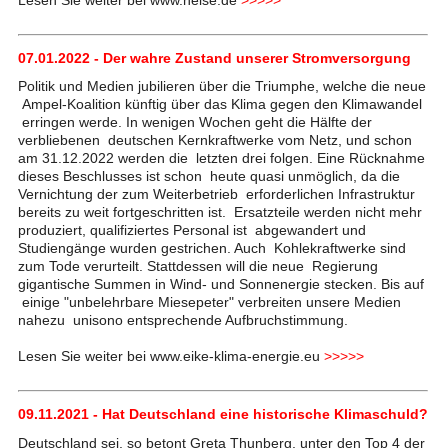
07.01.2022 - Der wahre Zustand unserer Stromversorgung
Politik und Medien jubilieren über die Triumphe, welche die neue
Ampel-Koalition künftig über das Klima gegen den Klimawandel
erringen werde. In wenigen Wochen geht die Hälfte der
verbliebenen deutschen Kernkraftwerke vom Netz, und schon
am 31.12.2022 werden die letzten drei folgen. Eine Rücknahme
dieses Beschlusses ist schon heute quasi unmöglich, da die
Vernichtung der zum Weiterbetrieb erforderlichen Infrastruktur
bereits zu weit fortgeschritten ist. Ersatzteile werden nicht mehr
produziert, qualifiziertes Personal ist abgewandert und
Studiengänge wurden gestrichen. Auch Kohlekraftwerke sind
zum Tode verurteilt. Stattdessen will die neue Regierung
gigantische Summen in Wind- und Sonnenergie stecken. Bis auf
einige "unbelehrbare Miesepeter" verbreiten unsere Medien
nahezu unisono entsprechende Aufbruchstimmung.
Lesen Sie weiter bei www.eike-klima-energie.eu
>>>>>
09.11.2021 - Hat Deutschland eine historische Klimaschuld?
Deutschland sei, so betont Greta Thunberg, unter den Top 4 der