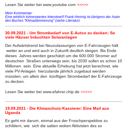
Lesen Sie weiter bei www.youtube.com
>>>>>
Mein Kommentar:
Eine wirklich lohneswertes Interview!!! Frank Hennig ist übrigens der Autor
des Buches "Klimadämmerung" (siehe Literatur).
30.09.2021 - Um Strombedarf von E-Autos zu decken: So
viele Häuser bräuchten Solaranlagen
Der Aufwärtstrend bei Neuzulassungen von E-Fahrzeugen hält
weiter an und wird auch in Zukunft deutlich steigen. Bis Ende
dieses Jahres werden geschätzt um die 600.000 Stromer auf
deutschen Straßen unterwegs sein, bis 2030 sollen es schon 10
Millionen sein. Eine aktuelle Erhebung hat jetzt berechnet, wie
viele PV-Anlagen hierzulande jährlich zugebaut werden
müssten, um allein den künftigen Strombedarf der E-Fahrzeuge
zu decken.
Lesen Sie weiter bei www.efahrer.chip.de
>>>>>
19.09.2021 - Die Klimaschutz-Kassierer: Eine Mail aus
Uganda
Es geht mir darum, einmal aus der Froschperspektive zu
schildern, wie sich die satten woken Aktivisten des so