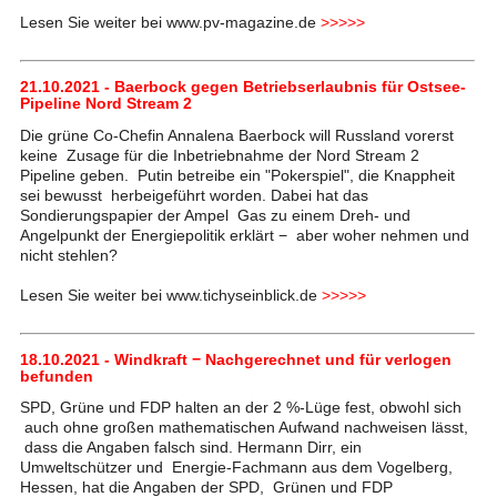
Lesen Sie weiter bei www.pv-magazine.de
>>>>>
21.10.2021 - Baerbock gegen Betriebserlaubnis für Ostsee-
Pipeline Nord Stream 2
Die grüne Co-Chefin Annalena Baerbock will Russland vorerst
keine Zusage für die Inbetriebnahme der Nord Stream 2
Pipeline geben. Putin betreibe ein "Pokerspiel", die Knappheit
sei bewusst herbeigeführt worden. Dabei hat das
Sondierungspapier der Ampel Gas zu einem Dreh- und
Angelpunkt der Energiepolitik erklärt − aber woher nehmen und
nicht stehlen?
Lesen Sie weiter bei www.tichyseinblick.de
>>>>>
18.10.2021 - Windkraft − Nachgerechnet und für verlogen
befunden
SPD, Grüne und FDP halten an der 2 %-Lüge fest, obwohl sich
auch ohne großen mathematischen Aufwand nachweisen lässt,
dass die Angaben falsch sind. Hermann Dirr, ein
Umweltschützer und Energie-Fachmann aus dem Vogelberg,
Hessen, hat die Angaben der SPD, Grünen und FDP