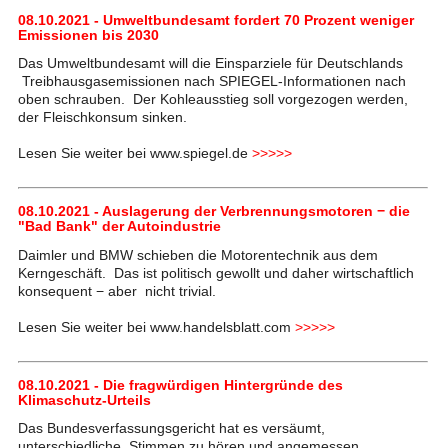
08.10.2021 - Umweltbundesamt fordert 70 Prozent weniger
Emissionen bis 2030
Das Umweltbundesamt will die Einsparziele für Deutschlands
Treibhausgasemissionen nach SPIEGEL-Informationen nach
oben schrauben. Der Kohleausstieg soll vorgezogen werden,
der Fleischkonsum sinken.
Lesen Sie weiter bei www.spiegel.de
>>>>>
08.10.2021 - Auslagerung der Verbrennungsmotoren − die
"Bad Bank" der Autoindustrie
Daimler und BMW schieben die Motorentechnik aus dem
Kerngeschäft. Das ist politisch gewollt und daher wirtschaftlich
konsequent − aber nicht trivial.
Lesen Sie weiter bei www.handelsblatt.com
>>>>>
08.10.2021 - Die fragwürdigen Hintergründe des
Klimaschutz-Urteils
Das Bundesverfassungsgericht hat es versäumt,
unterschiedliche Stimmen zu hören und angemessen