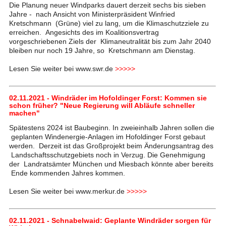
Die Planung neuer Windparks dauert derzeit sechs bis sieben
Jahre - nach Ansicht von Ministerpräsident Winfried
Kretschmann (Grüne) viel zu lang, um die Klimaschutzziele zu
erreichen. Angesichts des im Koalitionsvertrag
vorgeschriebenen Ziels der Klimaneutralität bis zum Jahr 2040
bleiben nur noch 19 Jahre, so Kretschmann am Dienstag.
Lesen Sie weiter bei www.swr.de
>>>>>
02.11.2021 - Windräder im Hofoldinger Forst: Kommen sie
schon früher? "Neue Regierung will Abläufe schneller
machen"
Spätestens 2024 ist Baubeginn. In zweieinhalb Jahren sollen die
geplanten Windenergie-Anlagen im Hofoldinger Forst gebaut
werden. Derzeit ist das Großprojekt beim Änderungsantrag des
Landschaftsschutzgebiets noch in Verzug. Die Genehmigung
der Landratsämter München und Miesbach könnte aber bereits
Ende kommenden Jahres kommen.
Lesen Sie weiter bei www.merkur.de
>>>>>
02.11.2021 - Schnabelwaid: Geplante Windräder sorgen für