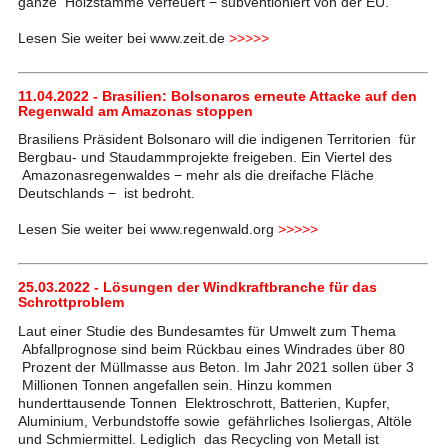
ganze Holzstämme verfeuert − subventioniert von der EU.
Lesen Sie weiter bei www.zeit.de
>>>>>
11.04.2022 - Brasilien: Bolsonaros erneute Attacke auf den
Regenwald am Amazonas stoppen
Brasiliens Präsident Bolsonaro will die indigenen Territorien für
Bergbau- und Staudammprojekte freigeben. Ein Viertel des
Amazonasregenwaldes − mehr als die dreifache Fläche
Deutschlands − ist bedroht.
Lesen Sie weiter bei www.regenwald.org
>>>>>
25.03.2022 - Lösungen der Windkraftbranche für das
Schrottproblem
Laut einer Studie des Bundesamtes für Umwelt zum Thema
Abfallprognose sind beim Rückbau eines Windrades über 80
Prozent der Müllmasse aus Beton. Im Jahr 2021 sollen über 3
Millionen Tonnen angefallen sein. Hinzu kommen
hunderttausende Tonnen Elektroschrott, Batterien, Kupfer,
Aluminium, Verbundstoffe sowie gefährliches Isoliergas, Altöle
und Schmiermittel. Lediglich das Recycling von Metall ist