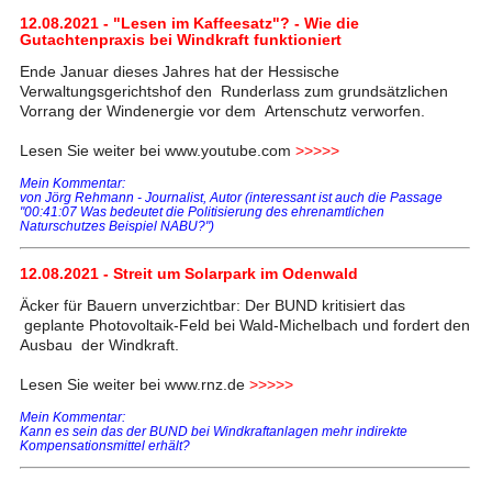
12.08.2021 - "Lesen im Kaffeesatz"? - Wie die
Gutachtenpraxis bei Windkraft funktioniert
Ende Januar dieses Jahres hat der Hessische
Verwaltungsgerichtshof den Runderlass zum grundsätzlichen
Vorrang der Windenergie vor dem Artenschutz verworfen.
Lesen Sie weiter bei www.youtube.com
>>>>>
Mein Kommentar:
von Jörg Rehmann - Journalist, Autor (interessant ist auch die Passage
"00:41:07 Was bedeutet die Politisierung des ehrenamtlichen
Naturschutzes Beispiel NABU?")
12.08.2021 - Streit um Solarpark im Odenwald
Äcker für Bauern unverzichtbar: Der BUND kritisiert das
geplante Photovoltaik-Feld bei Wald-Michelbach und fordert den
Ausbau der Windkraft.
Lesen Sie weiter bei www.rnz.de
>>>>>
Mein Kommentar:
Kann es sein das der BUND bei Windkraftanlagen mehr indirekte
Kompensationsmittel erhält?