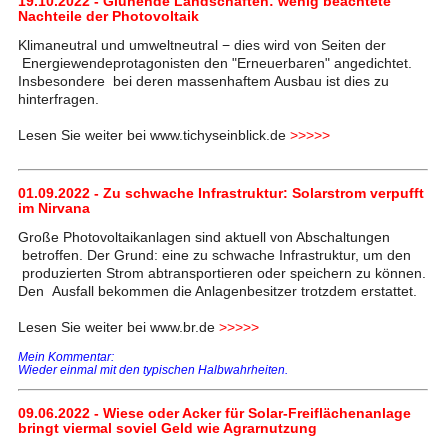
19.10.2022 - Glühende Landschaften: wenig beachtete
Nachteile der Photovoltaik
Klimaneutral und umweltneutral − dies wird von Seiten der
Energiewendeprotagonisten den "Erneuerbaren" angedichtet.
Insbesondere bei deren massenhaftem Ausbau ist dies zu
hinterfragen.
Lesen Sie weiter bei www.tichyseinblick.de
>>>>>
01.09.2022 - Zu schwache Infrastruktur: Solarstrom verpufft
im Nirvana
Große Photovoltaikanlagen sind aktuell von Abschaltungen
betroffen. Der Grund: eine zu schwache Infrastruktur, um den
produzierten Strom abtransportieren oder speichern zu können.
Den Ausfall bekommen die Anlagenbesitzer trotzdem erstattet.
Lesen Sie weiter bei www.br.de
>>>>>
Mein Kommentar:
Wieder einmal mit den typischen Halbwahrheiten.
09.06.2022 - Wiese oder Acker für Solar-Freiflächenanlage
bringt viermal soviel Geld wie Agrarnutzung