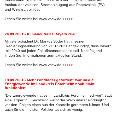
Ausbau der volatilen Stromerzeugung aus Photovoltaik (PV)
und Windkraft einlösen.
Lesen Sie weiter bei www.vbew.de
>>>>>
24.09.2021 - Klimaneutrales Bayern 2040
Ministerpräsident Dr. Markus Söder hat in seiner
Regierungserklärung von 21.07.2021 angekündigt, dass Bayern
bis 2040 auf jeden Fall klimaneutral sein soll. Nachfolgend
finden Sie Informationen zum aktuellen Stand.
Lesen Sie weiter bei www.vbew.de
>>>>>
19.09.2021 - Mehr Windräder gefordert: Warum die
Energiewende im Landkreis Forchheim noch nicht
funktioniert
"Die Energiewende hat es im Landkreis Forchheim schwer", sagt
eine Expertin. Gleichzeitig warnt der Weltklimarat eindringlich
vor den Folgen eines aus der Kontrolle geratenen Klimas. Und
auch für die meisten Politiker tut sich zu wenig.