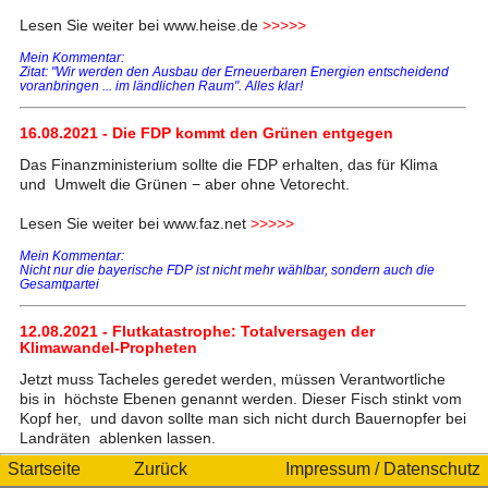
Lesen Sie weiter bei www.heise.de
>>>>>
Mein Kommentar:
Zitat: "Wir werden den Ausbau der Erneuerbaren Energien entscheidend
voranbringen ... im ländlichen Raum". Alles klar!
16.08.2021 - Die FDP kommt den Grünen entgegen
Das Finanzministerium sollte die FDP erhalten, das für Klima
und Umwelt die Grünen − aber ohne Vetorecht.
Lesen Sie weiter bei www.faz.net
>>>>>
Mein Kommentar:
Nicht nur die bayerische FDP ist nicht mehr wählbar, sondern auch die
Gesamtpartei
12.08.2021 - Flutkatastrophe: Totalversagen der
Klimawandel-Propheten
Jetzt muss Tacheles geredet werden, müssen Verantwortliche
bis in höchste Ebenen genannt werden. Dieser Fisch stinkt vom
Kopf her, und davon sollte man sich nicht durch Bauernopfer bei
Landräten ablenken lassen.
Startseite
Zurück
Impressum / Datenschutz
Lesen Sie weiter bei www.ruhrkultour.de
>>>>>