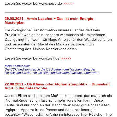
Lesen Sie weiter bei www.heise.de
>>>>>
29.08.2021 - Armin Laschet − Das ist mein Energie-
Masterplan
Die ökologische Transformation unseres Landes darf kein
Projekt für wenige sein, sondern wir müssen alle mitnehmen.
Das gelingt nur, wenn wir kluge Anreize für den Wandel schaffen
und ansonsten der Macht des Marktes vertrauen. Ein
Gastbeitrag des Unions-Kanzlerkandidaten.
Lesen Sie weiter bei www.welt.de
>>>>>
Mein Kommentar:
Die CDU und somit auch die CSU gehen den falschen Weg, der
Deutschland in das Abseits führt und mit dem Blackout enden wird.
22.08.2021 - Ob Klima- oder Afghanistanpolitik − Dummheit
führt in die Katastrophe
Unsere Eliten sind in einem Maße inkompetent, das man sich als
Normalbürger schon fast nicht mehr vorstellen kann. Diese
Leute sind nur noch an der Macht dank einer gut eingespielten
Agitprop-Apparat freien Presse und dank zahlloser gut
bezahlter "Wissenschaftler", die im Interesse ihrer Pöstchen ihre