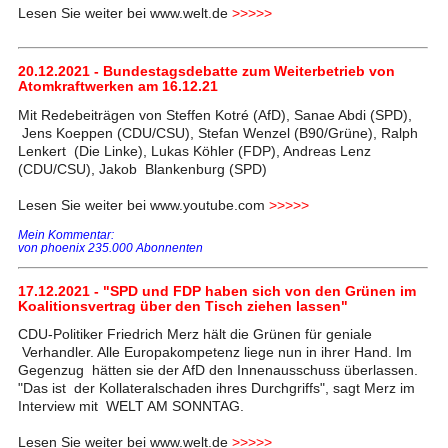
Lesen Sie weiter bei www.welt.de
>>>>>
20.12.2021 - Bundestagsdebatte zum Weiterbetrieb von
Atomkraftwerken am 16.12.21
Mit Redebeiträgen von Steffen Kotré (AfD), Sanae Abdi (SPD),
Jens Koeppen (CDU/CSU), Stefan Wenzel (B90/Grüne), Ralph
Lenkert (Die Linke), Lukas Köhler (FDP), Andreas Lenz
(CDU/CSU), Jakob Blankenburg (SPD)
Lesen Sie weiter bei www.youtube.com
>>>>>
Mein Kommentar:
von phoenix 235.000 Abonnenten
17.12.2021 - "SPD und FDP haben sich von den Grünen im
Koalitionsvertrag über den Tisch ziehen lassen"
CDU-Politiker Friedrich Merz hält die Grünen für geniale
Verhandler. Alle Europakompetenz liege nun in ihrer Hand. Im
Gegenzug hätten sie der AfD den Innenausschuss überlassen.
"Das ist der Kollateralschaden ihres Durchgriffs", sagt Merz im
Interview mit WELT AM SONNTAG.
Lesen Sie weiter bei www.welt.de
>>>>>