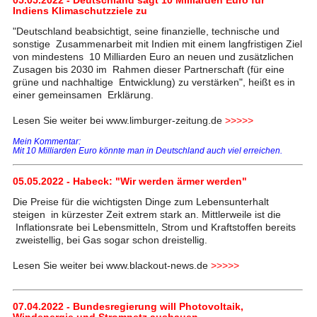
05.05.2022 - Deutschland sagt 10 Milliarden Euro für
Indiens Klimaschutzziele zu
"Deutschland beabsichtigt, seine finanzielle, technische und
sonstige Zusammenarbeit mit Indien mit einem langfristigen Ziel
von mindestens 10 Milliarden Euro an neuen und zusätzlichen
Zusagen bis 2030 im Rahmen dieser Partnerschaft (für eine
grüne und nachhaltige Entwicklung) zu verstärken", heißt es in
einer gemeinsamen Erklärung.
Lesen Sie weiter bei www.limburger-zeitung.de
>>>>>
Mein Kommentar:
Mit 10 Milliarden Euro könnte man in Deutschland auch viel erreichen.
05.05.2022 - Habeck: "Wir werden ärmer werden"
Die Preise für die wichtigsten Dinge zum Lebensunterhalt
steigen in kürzester Zeit extrem stark an. Mittlerweile ist die
Inflationsrate bei Lebensmitteln, Strom und Kraftstoffen bereits
zweistellig, bei Gas sogar schon dreistellig.
Lesen Sie weiter bei www.blackout-news.de
>>>>>
07.04.2022 - Bundesregierung will Photovoltaik,
Windenergie und Stromnetz ausbauen