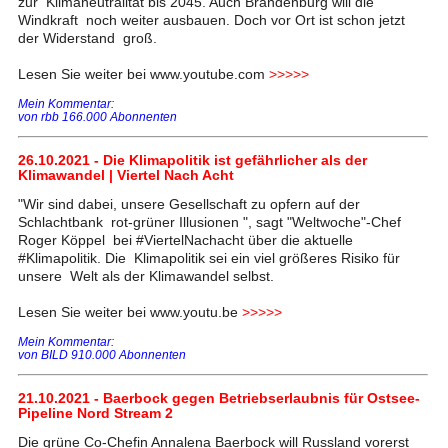
zur Klimaneutralität bis 2045. Auch Brandenburg will die
Windkraft noch weiter ausbauen. Doch vor Ort ist schon jetzt
der Widerstand groß.
Lesen Sie weiter bei www.youtube.com
>>>>>
Mein Kommentar:
von rbb 166.000 Abonnenten
26.10.2021 - Die Klimapolitik ist gefährlicher als der
Klimawandel | Viertel Nach Acht
"Wir sind dabei, unsere Gesellschaft zu opfern auf der
Schlachtbank rot-grüner Illusionen ", sagt "Weltwoche"-Chef
Roger Köppel bei #ViertelNachacht über die aktuelle
#Klimapolitik. Die Klimapolitik sei ein viel größeres Risiko für
unsere Welt als der Klimawandel selbst.
Lesen Sie weiter bei www.youtu.be
>>>>>
Mein Kommentar:
von BILD 910.000 Abonnenten
21.10.2021 - Baerbock gegen Betriebserlaubnis für Ostsee-
Pipeline Nord Stream 2
Die grüne Co-Chefin Annalena Baerbock will Russland vorerst