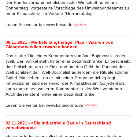
Der Bundesverband mittelständische Wirtschaft nennt am
Donnerstag vorgestellte Vorschläge des Umweltbundesamts zu
mehr Klimaschutz im Verkehr "Horrorkatalog".
Lesen Sie weiter bei www.heise.de
>>>>>
08.11.2021 - Merkels langfristiger Plan - Was wir von
Glasgow wirklich erwarten können
Das ist der Titel eines Kommentars von Axel Bojanowski in der
Welt. Der Artikel steht hinter eine Bezahlschranke. Er beschreibt
das Feilschen um die Ziele und um das Geld. Im Podcast der
Welt schildert der Welt-Journalist außerdem die Rituale solcher
Gipfel. Mal sehen, ob er mit seiner Prognose richtig liegt.
Innovationen sind der Feind der Klimaaktivsten. So jedenfalls
kann man einen weiteren Kommentar in der Welt verstehen.
Auch dieser steht hinter einer Bezahlschranke.
Lesen Sie weiter bei www.kaltesonne.de
>>>>>
02.11.2021 - »Die industrielle Basis in Deutschland
verschwindet«
»In einer Industriegesellschaft muss man immer mindestens