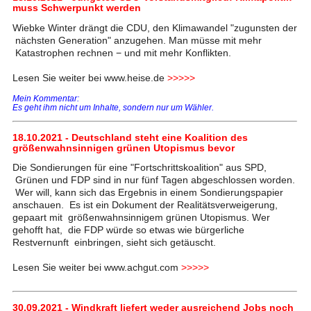
muss Schwerpunkt werden
Wiebke Winter drängt die CDU, den Klimawandel "zugunsten der
nächsten Generation" anzugehen. Man müsse mit mehr
Katastrophen rechnen − und mit mehr Konflikten.
Lesen Sie weiter bei www.heise.de
>>>>>
Mein Kommentar:
Es geht ihm nicht um Inhalte, sondern nur um Wähler.
18.10.2021 - Deutschland steht eine Koalition des
größenwahnsinnigen grünen Utopismus bevor
Die Sondierungen für eine "Fortschrittskoalition" aus SPD,
Grünen und FDP sind in nur fünf Tagen abgeschlossen worden.
Wer will, kann sich das Ergebnis in einem Sondierungspapier
anschauen. Es ist ein Dokument der Realitätsverweigerung,
gepaart mit größenwahnsinnigem grünen Utopismus. Wer
gehofft hat, die FDP würde so etwas wie bürgerliche
Restvernunft einbringen, sieht sich getäuscht.
Lesen Sie weiter bei www.achgut.com
>>>>>
30.09.2021 - Windkraft liefert weder ausreichend Jobs noch