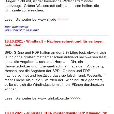
Bürger nicht mit, ist der bayerische Wirtschaftsminister
überzeugt. Grüner Wasserstoff soll stattdessen helfen, die
Klimaziele zu erreichen.
Lesen Sie weiter bei www.zfk.de
>>>>>
Mein Kommentar:
Was ist mit ihm passiert?
18.10.2021 - Windkraft − Nachgerechnet und für verlogen
befunden
SPD, Grüne und FDP halten an der 2 %-Lüge fest, obwohl sich
auch ohne großen mathematischen Aufwand nachweisen lässt,
dass die Angaben falsch sind. Hermann Dirr, ein
Umweltschützer und Energie-Fachmann aus dem Vogelberg,
Hessen, hat die Angaben der SPD, Grünen und FDP
nachgerechnet und bestätigt, dass sie falsch sind. Wesentlich
mehr Fläche als nur 2 % würden der Windindustrie geopfert,
sollte sie sich die Windindustrie mit ihren Plänen durchsetzen
können.
Lesen Sie weiter bei www.ruhrkultour.de
>>>>>
18.10.2021 - Jüngstes CDU-Vorstandsmitglied: Klimapolitik