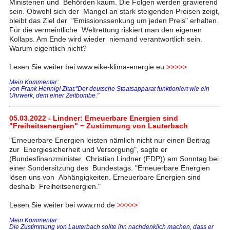
Ministerien und Behörden kaum. Die Folgen werden gravierend
sein. Obwohl sich der Mangel an stark steigenden Preisen zeigt,
bleibt das Ziel der "Emissionssenkung um jeden Preis" erhalten.
Für die vermeintliche Weltrettung riskiert man den eigenen
Kollaps. Am Ende wird wieder niemand verantwortlich sein.
Warum eigentlich nicht?
Lesen Sie weiter bei www.eike-klima-energie.eu
>>>>>
Mein Kommentar:
von Frank Hennig! Zitat:"Der deutsche Staatsapparat funktioniert wie ein
Uhrwerk, dem einer Zeitbombe."
05.03.2022 - Lindner: Erneuerbare Energien sind
"Freiheitsenergien" − Zustimmung von Lauterbach
"Erneuerbare Energien leisten nämlich nicht nur einen Beitrag
zur Energiesicherheit und Versorgung", sagte er
(Bundesfinanzminister Christian Lindner (FDP)) am Sonntag bei
einer Sondersitzung des Bundestags. "Erneuerbare Energien
lösen uns von Abhängigkeiten. Erneuerbare Energien sind
deshalb Freiheitsenergien."
Lesen Sie weiter bei www.rnd.de
>>>>>
Mein Kommentar:
Die Zustimmung von Lauterbach sollte ihn nachdenklich machen, dass er