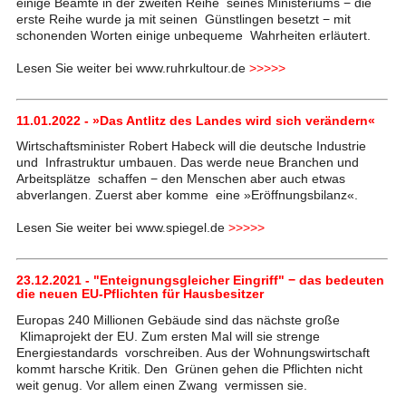
einige Beamte in der zweiten Reihe seines Ministeriums − die
erste Reihe wurde ja mit seinen Günstlingen besetzt − mit
schonenden Worten einige unbequeme Wahrheiten erläutert.
Lesen Sie weiter bei www.ruhrkultour.de
>>>>>
11.01.2022 - »Das Antlitz des Landes wird sich verändern«
Wirtschaftsminister Robert Habeck will die deutsche Industrie
und Infrastruktur umbauen. Das werde neue Branchen und
Arbeitsplätze schaffen − den Menschen aber auch etwas
abverlangen. Zuerst aber komme eine »Eröffnungsbilanz«.
Lesen Sie weiter bei www.spiegel.de
>>>>>
23.12.2021 - "Enteignungsgleicher Eingriff" − das bedeuten
die neuen EU-Pflichten für Hausbesitzer
Europas 240 Millionen Gebäude sind das nächste große
Klimaprojekt der EU. Zum ersten Mal will sie strenge
Energiestandards vorschreiben. Aus der Wohnungswirtschaft
kommt harsche Kritik. Den Grünen gehen die Pflichten nicht
weit genug. Vor allem einen Zwang vermissen sie.