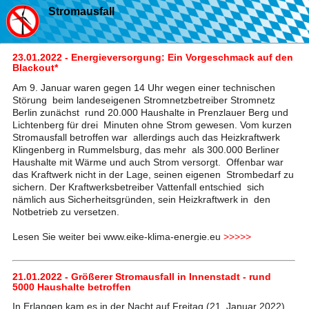
Stromausfall
23.01.2022 - Energieversorgung: Ein Vorgeschmack auf den
Blackout*
Am 9. Januar waren gegen 14 Uhr wegen einer technischen
Störung beim landeseigenen Stromnetzbetreiber Stromnetz
Berlin zunächst rund 20.000 Haushalte in Prenzlauer Berg und
Lichtenberg für drei Minuten ohne Strom gewesen. Vom kurzen
Stromausfall betroffen war allerdings auch das Heizkraftwerk
Klingenberg in Rummelsburg, das mehr als 300.000 Berliner
Haushalte mit Wärme und auch Strom versorgt. Offenbar war
das Kraftwerk nicht in der Lage, seinen eigenen Strombedarf zu
sichern. Der Kraftwerksbetreiber Vattenfall entschied sich
nämlich aus Sicherheitsgründen, sein Heizkraftwerk in den
Notbetrieb zu versetzen.
Lesen Sie weiter bei www.eike-klima-energie.eu
>>>>>
21.01.2022 - Größerer Stromausfall in Innenstadt - rund
5000 Haushalte betroffen
In Erlangen kam es in der Nacht auf Freitag (21. Januar 2022)