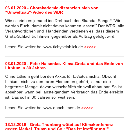
06.01.2020 - Chorakademie distanziert sich von
"Umweltsau"-Video des WDR
Wie schrieb es jemand ins Drehbuch des Skandal-Songs? "Wir
werden Euch damit nicht davon kommen lassen!" Der WDR, alle
Verantwortlichen und Handelnden verdienen es, dass diesem
Greta-Schlachtruf ihnen gegenüber als Auftrag gefolgt wird.
Lesen Sie weiter bei www.tichyseinblick.de
>>>>>
03.01.2020 - Peter Haisenko: Klima-Greta und das Ende von
Lithium in 30 Jahren
Ohne Lithium geht bei den Akkus für E-Autos nichts. Obwohl
Lithium nicht zu den raren Elementen gehört, ist nur eine
begrenzte Menge davon wirtschaftlich sinnvoll abbaubar. So ist
absehbar, wann bei ansteigendem Verbrauch das Ende erreicht
ist. Das soll in 30 Jahren so weit sein.
Lesen Sie weiter bei www.epochtimes.de
>>>>>
13.12.2019 - Greta Thunberg wütet auf Klimakonferenz
gegen Merkel, Trump und Co.: "Das ist Irreführung!"