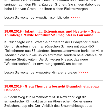
Konservativ war einmal. Christdemokraten und Christsoziale
springen auf den Klima-Zug der Grünen. Sie singen dabei das
hohe Lied von Greta und ihren sieben Elektrozwergen.
Lesen Sie weiter bei www.tichyseinblick.de
>>>>>
18.08.2019 - Infantilität, Extremismus und Hysterie − Greta
Thunbergs "Smile for future"-Klimagipfel in Lausanne
Kürzlich tagte eine Strategie-Konferenz der Fridays for future-
Demonstranten in der französischen Schweiz mit etwa 450
Teilnehmern aus 37 Ländern. Interessanterweise berichten viele
Medien nicht nur wie üblich affirmativ, sondern beleuchten auch
interne Streitigkeiten. Die Schweizer Presse, das neue
"Westfernsehen", ist erwartungsgemäß am besten.
Lesen Sie weiter bei www.eike-klima-energie.eu
>>>>>
18.08.2019 - Greta Thunberg besucht Braunkohletagebau
Hambach
Auf dem Weg zur Klimakonferenz in New York legt die
schwedische Klimaaktivistin im Rheinischen Revier einen
Zwischenstopp ein. Der Anblick des Braunkohletagebaus