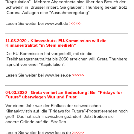
"Kapitulation". Mehrere Abgeordnete sind über den Besuch der
Schwedin in Brüssel irritiert. Sie glauben: Thunberg bekam trotz
Corona-Auflagen eine "Ausnahmeregelung".
Lesen Sie weiter bei www.welt.de
>>>>>
11.03.2020 - Klimaschutz: EU-Kommission will die
Klimaneutralität "in Stein meißeln"
Die EU-Kommission hat vorgestellt, mit sie die
Treibhausgasneutralität bis 2050 erreichen will. Greta Thunberg
spricht von einer "Kapitulation".
Lesen Sie weiter bei www.heise.de
>>>>>
04.03.2020 - Greta verliert an Bedeutung: Bei "Fridays for
Future" überwiegen Wut und Frust
Vor einem Jahr war der Einfluss der schwedischen
Klimaaktivistin auf die "Fridays for Future"-Protestierenden noch
groß. Das hat sich inzwischen geändert. Jetzt treiben sie
andere Gründe auf die Straßen.
Lesen Sie weiter bei www.focus.de
>>>>>