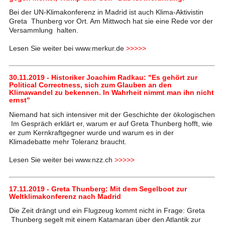
Bei der UN-Klimakonferenz in Madrid ist auch Klima-Aktivistin
Greta Thunberg vor Ort. Am Mittwoch hat sie eine Rede vor der
Versammlung halten.
Lesen Sie weiter bei www.merkur.de
>>>>>
30.11.2019 - Historiker Joachim Radkau: "Es gehört zur
Political Correctness, sich zum Glauben an den
Klimawandel zu bekennen. In Wahrheit nimmt man ihn nicht
ernst"
Niemand hat sich intensiver mit der Geschichte der ökologischen
Im Gespräch erklärt er, warum er auf Greta Thunberg hofft, wie
er zum Kernkraftgegner wurde und warum es in der
Klimadebatte mehr Toleranz braucht.
Lesen Sie weiter bei www.nzz.ch
>>>>>
17.11.2019 - Greta Thunberg: Mit dem Segelboot zur
Weltklimakonferenz nach Madrid
Die Zeit drängt und ein Flugzeug kommt nicht in Frage: Greta
Thunberg segelt mit einem Katamaran über den Atlantik zur