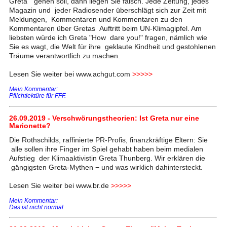
Greta" gehen soll, dann liegen Sie falsch. Jede Zeitung, jedes
Magazin und jeder Radiosender überschlägt sich zur Zeit mit
Meldungen, Kommentaren und Kommentaren zu den
Kommentaren über Gretas Auftritt beim UN-Klimagipfel. Am
liebsten würde ich Greta "How dare you!" fragen, nämlich wie
Sie es wagt, die Welt für ihre geklaute Kindheit und gestohlenen
Träume verantwortlich zu machen.
Lesen Sie weiter bei www.achgut.com
>>>>>
Mein Kommentar:
Pflichtlektüre für FFF.
26.09.2019 - Verschwörungstheorien: Ist Greta nur eine
Marionette?
Die Rothschilds, raffinierte PR-Profis, finanzkräftige Eltern: Sie
alle sollen ihre Finger im Spiel gehabt haben beim medialen
Aufstieg der Klimaaktivistin Greta Thunberg. Wir erklären die
gängigsten Greta-Mythen − und was wirklich dahintersteckt.
Lesen Sie weiter bei www.br.de
>>>>>
Mein Kommentar:
Das ist nicht normal.