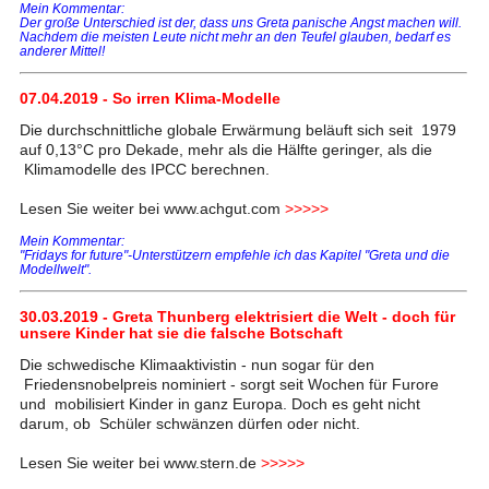
Mein Kommentar:
Der große Unterschied ist der, dass uns Greta panische Angst machen will.
Nachdem die meisten Leute nicht mehr an den Teufel glauben, bedarf es
anderer Mittel!
07.04.2019 - So irren Klima-Modelle
Die durchschnittliche globale Erwärmung beläuft sich seit 1979
auf 0,13°C pro Dekade, mehr als die Hälfte geringer, als die
Klimamodelle des IPCC berechnen.
Lesen Sie weiter bei www.achgut.com
>>>>>
Mein Kommentar:
"Fridays for future"-Unterstützern empfehle ich das Kapitel "Greta und die
Modellwelt".
30.03.2019 - Greta Thunberg elektrisiert die Welt - doch für
unsere Kinder hat sie die falsche Botschaft
Die schwedische Klimaaktivistin - nun sogar für den
Friedensnobelpreis nominiert - sorgt seit Wochen für Furore
und mobilisiert Kinder in ganz Europa. Doch es geht nicht
darum, ob Schüler schwänzen dürfen oder nicht.
Lesen Sie weiter bei www.stern.de
>>>>>