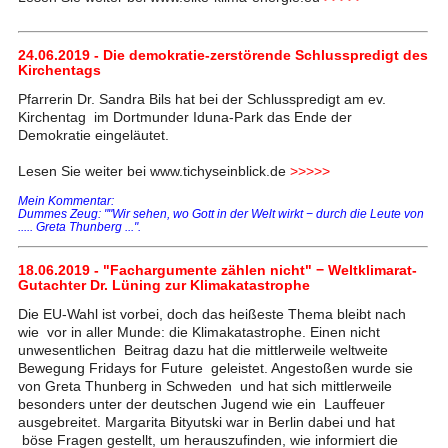
24.06.2019 - Die demokratie-zerstörende Schlusspredigt des
Kirchentags
Pfarrerin Dr. Sandra Bils hat bei der Schlusspredigt am ev.
Kirchentag im Dortmunder Iduna-Park das Ende der
Demokratie eingeläutet.
Lesen Sie weiter bei www.tichyseinblick.de
>>>>>
Mein Kommentar:
Dummes Zeug: ""Wir sehen, wo Gott in der Welt wirkt − durch die Leute von
..... Greta Thunberg ...".
18.06.2019 - "Fachargumente zählen nicht" − Weltklimarat-
Gutachter Dr. Lüning zur Klimakatastrophe
Die EU-Wahl ist vorbei, doch das heißeste Thema bleibt nach
wie vor in aller Munde: die Klimakatastrophe. Einen nicht
unwesentlichen Beitrag dazu hat die mittlerweile weltweite
Bewegung Fridays for Future geleistet. Angestoßen wurde sie
von Greta Thunberg in Schweden und hat sich mittlerweile
besonders unter der deutschen Jugend wie ein Lauffeuer
ausgebreitet. Margarita Bityutski war in Berlin dabei und hat
böse Fragen gestellt, um herauszufinden, wie informiert die