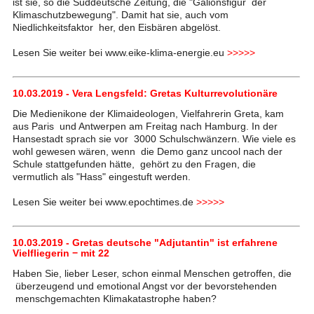
ist sie, so die Süddeutsche Zeitung, die "Galionsfigur der
Klimaschutzbewegung". Damit hat sie, auch vom
Niedlichkeitsfaktor her, den Eisbären abgelöst.
Lesen Sie weiter bei www.eike-klima-energie.eu
>>>>>
10.03.2019 - Vera Lengsfeld: Gretas Kulturrevolutionäre
Die Medienikone der Klimaideologen, Vielfahrerin Greta, kam
aus Paris und Antwerpen am Freitag nach Hamburg. In der
Hansestadt sprach sie vor 3000 Schulschwänzern. Wie viele es
wohl gewesen wären, wenn die Demo ganz uncool nach der
Schule stattgefunden hätte, gehört zu den Fragen, die
vermutlich als "Hass" eingestuft werden.
Lesen Sie weiter bei www.epochtimes.de
>>>>>
10.03.2019 - Gretas deutsche "Adjutantin" ist erfahrene
Vielfliegerin − mit 22
Haben Sie, lieber Leser, schon einmal Menschen getroffen, die
überzeugend und emotional Angst vor der bevorstehenden
menschgemachten Klimakatastrophe haben?