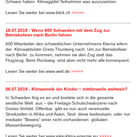
Schweiz haben Klimagipfel-Teilnehmer was auszusetzen.
Lesen Sie weiter bei www.blick.ch
>>>>>
18.07.2019 - Wenn 600 Schweden mit dem Zug zur
Betriebsfeier nach Berlin fahren
600 Mitarbeiter des schwedischen Unternehmens Klarna eifern
der Klimaaktivistin Greta Thunberg nach: Um zur Betriebsfeier
nach Berlin zu kommen, nehmen sie den Zug statt das
Flugzeug. Beim Rückweg sind aber nicht mehr alle konsequent.
Lesen Sie weiter bei www.welt.de
>>>>>
06.07.2019 - Klimastreik der Kinder − mittlerweile weltweit?
In Schweden fing es an und breitete sich in die gesamte
westliche Welt aus − die Freitags-Schulschwänzerei nach
Gretas Vorbild. Offenbar gibt es nun auch vereinzelte
Streikzellen in Afrika und Asien. Sind diese bedeutsam, oder nur
medialer "Beweis" einer nicht vorhandenen globalen
Massenbewegung.
Lesen Sie weiter bei www.eike-klima-energie.eu
>>>>>