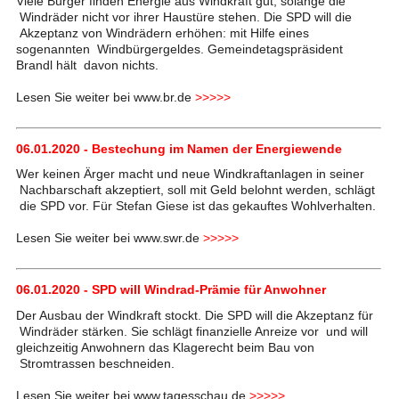
Viele Bürger finden Energie aus Windkraft gut, solange die
Windräder nicht vor ihrer Haustüre stehen. Die SPD will die
Akzeptanz von Windrädern erhöhen: mit Hilfe eines
sogenannten Windbürgergeldes. Gemeindetagspräsident
Brandl hält davon nichts.
Lesen Sie weiter bei www.br.de
>>>>>
06.01.2020 - Bestechung im Namen der Energiewende
Wer keinen Ärger macht und neue Windkraftanlagen in seiner
Nachbarschaft akzeptiert, soll mit Geld belohnt werden, schlägt
die SPD vor. Für Stefan Giese ist das gekauftes Wohlverhalten.
Lesen Sie weiter bei www.swr.de
>>>>>
06.01.2020 - SPD will Windrad-Prämie für Anwohner
Der Ausbau der Windkraft stockt. Die SPD will die Akzeptanz für
Windräder stärken. Sie schlägt finanzielle Anreize vor und will
gleichzeitig Anwohnern das Klagerecht beim Bau von
Stromtrassen beschneiden.
Lesen Sie weiter bei www.tagesschau.de
>>>>>