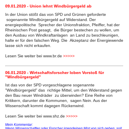
09.01.2020 - Union lehnt Windbürgergeld ab
In der Union stößt das von SPD und Grünen geforderte
sogenannte Windbürgergeld auf Widerstand. Der
energiepolitische Sprecher der Unionsfraktion, Pfeiffer, hat der
Rheinischen Post gesagt, die Bürger bestechen zu wollen, um
den Ausbau von Windkraftanlagen an Land zu beschleunigen,
halte er für den falschen Weg. Die Akzeptanz der Energiewende
lasse sich nicht erkaufen.
Lesen Sie weiter bei www.br.de
>>>>>
06.01.2020 - Wirtschaftsforscher loben Vorstoß für
"Windbürgergeld"
Ist das von der SPD vorgeschlagene sogenannte
"Windbürgergeld" das richtige Mittel, um den Widerstand gegen
den Bau neuer Windräder zu überwinden? Eine Reihe von
Kritikern, darunter die Kommunen, sagen Nein. Aus der
Wissenschaft kommt dagegen Rückenwind.
Lesen Sie weiter bei www.shz.de
>>>>>
Mein Kommentar:
Wenn Wissenschaftler oder Forscher irgendeinen Mist von sich geben, soll