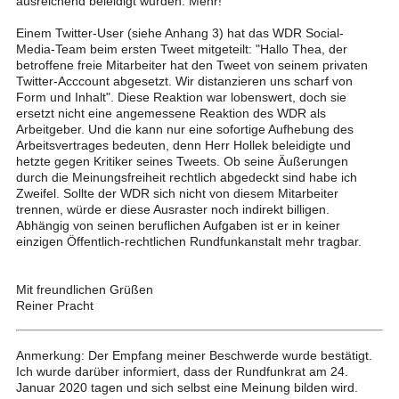
ausreichend beleidigt wurden. Mehr!"
Einem Twitter-User (siehe Anhang 3) hat das WDR Social-
Media-Team beim ersten Tweet mitgeteilt: "Hallo Thea, der
betroffene freie Mitarbeiter hat den Tweet von seinem privaten
Twitter-Acccount abgesetzt. Wir distanzieren uns scharf von
Form und Inhalt". Diese Reaktion war lobenswert, doch sie
ersetzt nicht eine angemessene Reaktion des WDR als
Arbeitgeber. Und die kann nur eine sofortige Aufhebung des
Arbeitsvertrages bedeuten, denn Herr Hollek beleidigte und
hetzte gegen Kritiker seines Tweets. Ob seine Äußerungen
durch die Meinungsfreiheit rechtlich abgedeckt sind habe ich
Zweifel. Sollte der WDR sich nicht von diesem Mitarbeiter
trennen, würde er diese Ausraster noch indirekt billigen.
Abhängig von seinen beruflichen Aufgaben ist er in keiner
einzigen Öffentlich-rechtlichen Rundfunkanstalt mehr tragbar.
Mit freundlichen Grüßen
Reiner Pracht
Anmerkung: Der Empfang meiner Beschwerde wurde bestätigt.
Ich wurde darüber informiert, dass der Rundfunkrat am 24.
Januar 2020 tagen und sich selbst eine Meinung bilden wird.