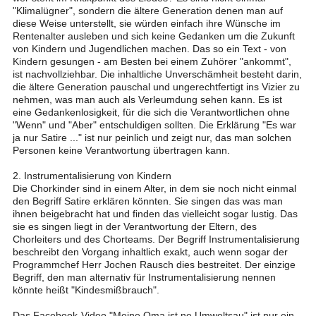
"Klimalügner", sondern die ältere Generation denen man auf
diese Weise unterstellt, sie würden einfach ihre Wünsche im
Rentenalter ausleben und sich keine Gedanken um die Zukunft
von Kindern und Jugendlichen machen. Das so ein Text - von
Kindern gesungen - am Besten bei einem Zuhörer "ankommt",
ist nachvollziehbar. Die inhaltliche Unverschämheit besteht darin,
die ältere Generation pauschal und ungerechtfertigt ins Vizier zu
nehmen, was man auch als Verleumdung sehen kann. Es ist
eine Gedankenlosigkeit, für die sich die Verantwortlichen ohne
"Wenn" und "Aber" entschuldigen sollten. Die Erklärung "Es war
ja nur Satire ..." ist nur peinlich und zeigt nur, das man solchen
Personen keine Verantwortung übertragen kann.
2. Instrumentalisierung von Kindern
Die Chorkinder sind in einem Alter, in dem sie noch nicht einmal
den Begriff Satire erklären könnten. Sie singen das was man
ihnen beigebracht hat und finden das vielleicht sogar lustig. Das
sie es singen liegt in der Verantwortung der Eltern, des
Chorleiters und des Chorteams. Der Begriff Instrumentalisierung
beschreibt den Vorgang inhaltlich exakt, auch wenn sogar der
Programmchef Herr Jochen Rausch dies bestreitet. Der einzige
Begriff, den man alternativ für Instrumentalisierung nennen
könnte heißt "Kindesmißbrauch".
Das Facebook-Video "Meine Oma ist ne Umweltsau" ist nur ein