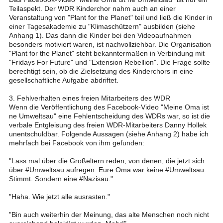
Teilaspekt. Der WDR Kinderchor nahm auch an einer
Veranstaltung von "Plant for the Planet" teil und ließ die Kinder in
einer Tagesakademie zu "Klimaschützern" ausbilden (siehe
Anhang 1). Das dann die Kinder bei den Videoaufnahmen
besonders motiviert waren, ist nachvollziehbar. Die Organisation
"Plant for the Planet" steht bekanntermaßen in Verbindung mit
"Fridays For Future" und "Extension Rebellion". Die Frage sollte
berechtigt sein, ob die Zielsetzung des Kinderchors in eine
gesellschaftliche Aufgabe abdriftet.
3. Fehlverhalten eines freien Mitarbeiters des WDR
Wenn die Veröffentlichung des Facebook-Video "Meine Oma ist
ne Umweltsau" eine Fehlentscheidung des WDRs war, so ist die
verbale Entgleisung des freien WDR-Mitarbeiters Danny Hollek
unentschuldbar. Folgende Aussagen (siehe Anhang 2) habe ich
mehrfach bei Facebook von ihm gefunden:
"Lass mal über die Großeltern reden, von denen, die jetzt sich
über #Umweltsau aufregen. Eure Oma war keine #Umweltsau.
Stimmt. Sondern eine #Nazisau."
"Haha. Wie jetzt alle ausrasten."
"Bin auch weiterhin der Meinung, das alte Menschen noch nicht