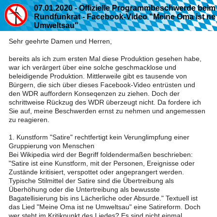
07.01.2020 - Offizielle Programmbeschwerde beim
Rundfunkrat - Facebook-Video "Meine Oma ist ne
Umweltsau"
Sehr geehrte Damen und Herren,
bereits als ich zum ersten Mal diese Produktion gesehen habe,
war ich verärgert über eine solche geschmacklose und
beleidigende Produktion. Mittlerweile gibt es tausende von
Bürgern, die sich über dieses Facebook-Video entrüsten und
den WDR auffordern Konseqenzen zu ziehen. Doch der
schrittweise Rückzug des WDR überzeugt nicht. Da fordere ich
Sie auf, meine Beschwerden ernst zu nehmen und angemessen
zu reagieren.
1. Kunstform "Satire" rechtfertigt kein Verunglimpfung einer
Gruppierung von Menschen
Bei Wikipedia wird der Begriff foldendermaßen beschrieben:
"Satire ist eine Kunstform, mit der Personen, Ereignisse oder
Zustände kritisiert, verspottet oder angeprangert werden.
Typische Stilmittel der Satire sind die Übertreibung als
Überhöhung oder die Untertreibung als bewusste
Bagatellisierung bis ins Lächerliche oder Absurde." Textuell ist
das Lied "Meine Oma ist ne Umweltsau" eine Satireform. Doch
wer steht im Kritikpunkt des Liedes? Es sind nicht einmal