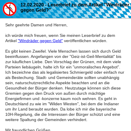
12.02.2020 - Leserbrief zu dem Artikel "Windräder
gegen Geld?"
Sehr geehrte Damen und Herren,
ich würde mich freuen, wenn Sie meinen Leserbrief zu dem
Artikel
"Windräder gegen Geld"
veröffentlichen würden.
Es gibt keinen Zweifel. Viele Menschen lassen sich durch Geld
beeinflussen. Angefangen von der "Geiz-ist-Geil-Mentalität" bis
zur käuflichen Liebe. Den Vorschlag der Grünen, mit dem viele
Parteien liebäugeln, halte ich für ein "unmoralisches Angebot".
Ich bezeichne das als legalisiertes Schmiergeld oder einfach nur
als Bestechung. Stadt- und Gemeinderäte sollten unabhängig
sein, naturschutzrechtliche Aspekte beachten und an die
Gesundheit der Bürger denken. Heutzutage können sich diese
Gremien gegen den Druck von außen durch mächtige
Energiefirmen und -konzerne kaum noch wehren. Es geht in
Deutschland zu wie im "Wilden Westen", bei dem die Indianer
um ihr Land beraubt wurden. Da lobe ich mir die bayerische
10H-Regelung, die die Interessen der Bürger schützt und eine
weitere Spaltung der Gemeinden verhindert.
Mit freundlichen Grüßen