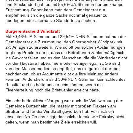
und Stackendorf gab es mit 55,6% JA-Stimmen nur ein knappe
Zustimmung. Daher kann man dem Gemeinderat nur
empfehlen, sich die ganze Sache nochmal genauer zu
überlegen oder alternative Standorte zu suchen.
Bürgerentscheid Windkraft
Mit 70,46% JA-Stimmen und 29,54% NEIN-Stimmen hat nun der
Gemeinderat die Zustimmung, den Oberngruber Windpark mit
2-3 Anlagen zu erweitern. Wie so oft bei solchen Abstimmungen
liegt das Problem darin, dass die Betroffenen zahlenmäßig nicht
ins Gewicht fallen und es den Menschen, die die Windräder nicht
vor der Haustüre haben, mehr oder weniger egal ist. Sie sind
von den Massenmedien so geprägt, das sie garnicht darüber
nachdenken, ob es Argumente gibt die ihre Meinung ändern
könnten. Andersherum sind 30% NEIN-Stimmen kein schlechtes
Resultat und es hätte besser sein können, wenn die
Flyerverteilung noch die Briefwähler erreicht hätte.
Ein sehr bedenklicher Vorgang war auch die Wahlwerbung der
Gemeinde Buttenheim, die massiv mit großen Plakaten am
Straßenrand für die Windkraft geworben hat. Für mich ein
absolutes No-Go das zeigt, das solche Ideale wie Fairplay nicht
gelten, wenn man bestimmte Ziele erreichen will.