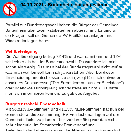
04.10.2021 - Buttenheim hat abgestimmt
Parallel zur Bundestagswahl haben die Bürger der Gemeinde
Buttenheim über zwei Ratsbegehren abgestimmt. Es ging um
die Fragen, soll die Gemeinde PV-Freiflächenanlagen und
Windkraftanlagen bauen.
Wahlbeteiligung
Die Wahlbeteiligung betrug 72,4% und war damit um rund 12%
schlechter als bei der Bundestagswahl. Da wundere ich mich
schon ein wenig. Das man bei der Bundestagswahl nicht wußte,
was man wählen soll kann ich ja verstehen. Aber bei dieser
Entscheidung unentschlossen zu sein, zeigt für mich entweder
absolutes Desinteresse ("Der Strom kommt aus der Steckdose")
oder irgendwie Hilflosigkeit ("Ich verstehe es nicht"). Da hätte
man sich informieren können. Es gab das Angebot!
Bürgerentscheid Photovoltaik
Mit 58,81% JA-Stimmen und 41,19% NEIN-Stimmen hat nun der
Gemeinderat die Zustimmung, PV-Freiflächenanlagen auf der
Gemeindefläche zu planen. Rein zahlenmäßig war das nicht
sehr eindeutig. Im Stimmbezirk Frankendorf und
Tiefenhöchstadt überwog sogar die Ablehnung. In Gunzendorf