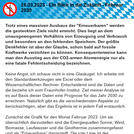
16.03.2023 - Ein Blick in die Zukunft - Februar
2030
Trotz eines massiven Ausbaus der "Erneuerbaren" werden
die gesteckten Ziele nicht erreicht. Dies liegt an dem
unausgewogenen Verhältnis von Erzeugung und Verbrauch
und besonders an den fehlenden Speichern. Der größte
Denkfehler ist aber der Glaube, schon bald auf fossile
Kraftwerke verzichten zu können. Konsequenterweise kann
man den Ausstieg aus der CO2-armen Atomenergie nur als
eine fatale Fehlentscheidung bezeichnen.
Keine Angst, ich schaue nicht in eine Glaskugel. Ich arbeite mit
den Standardwerkzeugen wie Excel oder dem
Wissenschaftlichen Rechner. Entscheidend sind die Daten und
die beziehe ich vom Fraunhofer-Institut. Ziel meiner Analyse ist
es auf Basis dieser Daten eine Prognose für das Jahr 2030 zu
errechnen. Natürlich gibt es die verschiedensten Aspekte zu
berücksichtigen, aber das Ergebnis ist in jedem Fall erstaunlich.
Zunächst die Grafik für den Monat Februar 2023. Um sie
übersichtlich darzustellen sind die Energiequellen Sonne, Wind,
Biomasse, Laufwasser und die Geothermie zusammengefasst
und als "Erneuerbare" dargestellt. Die rote Linie ist der