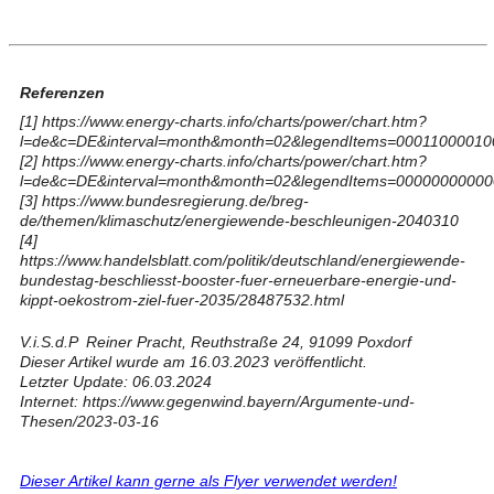
Referenzen
[1]
https://www.energy-charts.info/charts/power/chart.htm?
l=de&c=DE&interval=month&month=02&legendItems=00011000010
[2]
https://www.energy-charts.info/charts/power/chart.htm?
l=de&c=DE&interval=month&month=02&legendItems=00000000000
[3]
https://www.bundesregierung.de/breg-
de/themen/klimaschutz/energiewende-beschleunigen-2040310
[4]
https://www.handelsblatt.com/politik/deutschland/energiewende-
bundestag-beschliesst-booster-fuer-erneuerbare-energie-und-
kippt-oekostrom-ziel-fuer-2035/28487532.html
V.i.S.d.P Reiner Pracht, Reuthstraße 24, 91099 Poxdorf
Dieser Artikel wurde am 16.03.2023 veröffentlicht.
Letzter Update: 06.03.2024
Internet: https://www.gegenwind.bayern/Argumente-und-
Thesen/2023-03-16
Dieser Artikel kann gerne als Flyer verwendet werden!