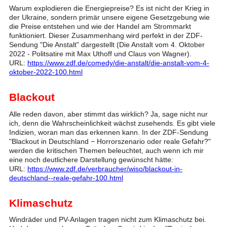
Warum explodieren die Energiepreise? Es ist nicht der Krieg in
der Ukraine, sondern primär unsere eigene Gesetzgebung wie
die Preise entstehen und wie der Handel am Strommarkt
funktioniert. Dieser Zusammenhang wird perfekt in der ZDF-
Sendung "Die Anstalt" dargestellt (Die Anstalt vom 4. Oktober
2022 - Politsatire mit Max Uthoff und Claus von Wagner).
URL:
https://www.zdf.de/comedy/die-anstalt/die-anstalt-vom-4-
oktober-2022-100.html
Blackout
Alle reden davon, aber stimmt das wirklich? Ja, sage nicht nur
ich, denn die Wahrscheinlichkeit wächst zusehends. Es gibt viele
Indizien, woran man das erkennen kann. In der ZDF-Sendung
"Blackout in Deutschland − Horrorszenario oder reale Gefahr?"
werden die kritischen Themen beleuchtet, auch wenn ich mir
eine noch deutlichere Darstellung gewünscht hätte:
URL:
https://www.zdf.de/verbraucher/wiso/blackout-in-
deutschland--reale-gefahr-100.html
Klimaschutz
Windräder und PV-Anlagen tragen nicht zum Klimaschutz bei.