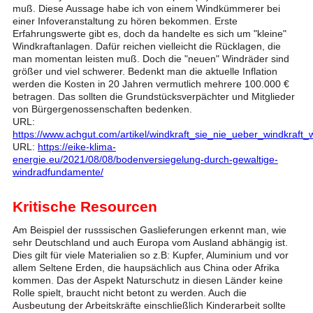
muß. Diese Aussage habe ich von einem Windkümmerer bei
einer Infoveranstaltung zu hören bekommen. Erste
Erfahrungswerte gibt es, doch da handelte es sich um "kleine"
Windkraftanlagen. Dafür reichen vielleicht die Rücklagen, die
man momentan leisten muß. Doch die "neuen" Windräder sind
größer und viel schwerer. Bedenkt man die aktuelle Inflation
werden die Kosten in 20 Jahren vermutlich mehrere 100.000 €
betragen. Das sollten die Grundstücksverpächter und Mitglieder
von Bürgergenossenschaften bedenken.
URL:
https://www.achgut.com/artikel/windkraft_sie_nie_ueber_windkraft_
URL:
https://eike-klima-
energie.eu/2021/08/08/bodenversiegelung-durch-gewaltige-
windradfundamente/
Kritische Resourcen
Am Beispiel der russsischen Gaslieferungen erkennt man, wie
sehr Deutschland und auch Europa vom Ausland abhängig ist.
Dies gilt für viele Materialien so z.B: Kupfer, Aluminium und vor
allem Seltene Erden, die haupsächlich aus China oder Afrika
kommen. Das der Aspekt Naturschutz in diesen Länder keine
Rolle spielt, braucht nicht betont zu werden. Auch die
Ausbeutung der Arbeitskräfte einschließlich Kinderarbeit sollte