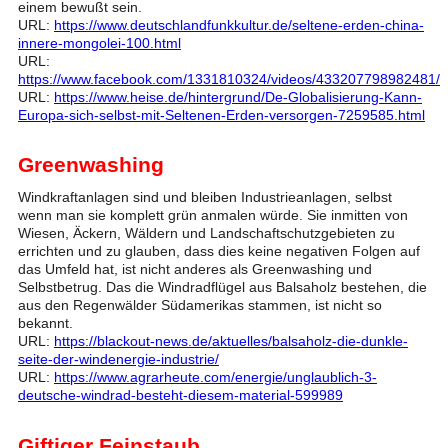
einem bewußt sein.
URL:
https://www.deutschlandfunkkultur.de/seltene-erden-china-
innere-mongolei-100.html
URL:
https://www.facebook.com/1331810324/videos/433207798982481/
URL:
https://www.heise.de/hintergrund/De-Globalisierung-Kann-
Europa-sich-selbst-mit-Seltenen-Erden-versorgen-7259585.html
Greenwashing
Windkraftanlagen sind und bleiben Industrieanlagen, selbst
wenn man sie komplett grün anmalen würde. Sie inmitten von
Wiesen, Äckern, Wäldern und Landschaftschutzgebieten zu
errichten und zu glauben, dass dies keine negativen Folgen auf
das Umfeld hat, ist nicht anderes als Greenwashing und
Selbstbetrug. Das die Windradflügel aus Balsaholz bestehen, die
aus den Regenwälder Südamerikas stammen, ist nicht so
bekannt.
URL:
https://blackout-news.de/aktuelles/balsaholz-die-dunkle-
seite-der-windenergie-industrie/
URL:
https://www.agrarheute.com/energie/unglaublich-3-
deutsche-windrad-besteht-diesem-material-599989
Giftiger Feinstaub