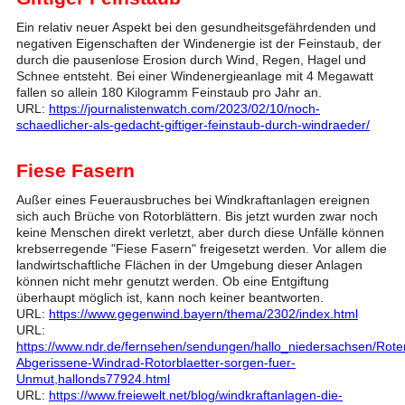
Ein relativ neuer Aspekt bei den gesundheitsgefährdenden und
negativen Eigenschaften der Windenergie ist der Feinstaub, der
durch die pausenlose Erosion durch Wind, Regen, Hagel und
Schnee entsteht. Bei einer Windenergieanlage mit 4 Megawatt
fallen so allein 180 Kilogramm Feinstaub pro Jahr an.
URL:
https://journalistenwatch.com/2023/02/10/noch-
schaedlicher-als-gedacht-giftiger-feinstaub-durch-windraeder/
Fiese Fasern
Außer eines Feuerausbruches bei Windkraftanlagen ereignen
sich auch Brüche von Rotorblättern. Bis jetzt wurden zwar noch
keine Menschen direkt verletzt, aber durch diese Unfälle können
krebserregende "Fiese Fasern" freigesetzt werden. Vor allem die
landwirtschaftliche Flächen in der Umgebung dieser Anlagen
können nicht mehr genutzt werden. Ob eine Entgiftung
überhaupt möglich ist, kann noch keiner beantworten.
URL:
https://www.gegenwind.bayern/thema/2302/index.html
URL:
https://www.ndr.de/fernsehen/sendungen/hallo_niedersachsen/Rote
Abgerissene-Windrad-Rotorblaetter-sorgen-fuer-
Unmut,hallonds77924.html
URL:
https://www.freiewelt.net/blog/windkraftanlagen-die-