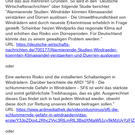
Und das aus mehreren Gründen. So wird in den "Deutsche
Wirtschaftsnachrichten" über folgende Studie berichtet:
"Alarmierende Studien: Windräder könnten Klimawandel
verstärken und Dürren auslösen - Die Umweltfreundlichkeit von
Windrädern wird durch neueste Erkenntnisse erheblich in Frage
gestellt. Scheinbar heizen Windparks das regionale Klima auf
und erhöhen das Risiko von Dürreperioden. Für Deutschland
könnte das zu einem gewaltigen Problem werden."
URL:
https://deutsche-wirtschafts-
nachrichten.de/700177/Alarmierende-Studien-Windraeder-
koennten-Klimawandel-verstaerken-und-Duerren-ausloesen
oder
Eine weiteres Risiko sind die installierten Schaltanlagen in
Windrädern. Darüber berichtete die ARD! "SF6 - Die
schlummernde Gefahr in Windrädern - SF6 ist wohl das stärkste
und somit gefährlichste Treibhausgas, das es gibt. Ausgerechnet
dieses Gas findet sich in fast jedem Windrad wieder, obwohl
diese doch zur Rettung unseres Klimas beitragen sollen."
URL:
https://www.ardmediathek.de/video/plusminus/sf6-die-
schlummernde-gefahr-in-windraedern/das-
erste/Y3JpZDovL2Rhc2Vyc3RlLmRlL3BsdXNtaW51cy9kMzUyYzF
oder