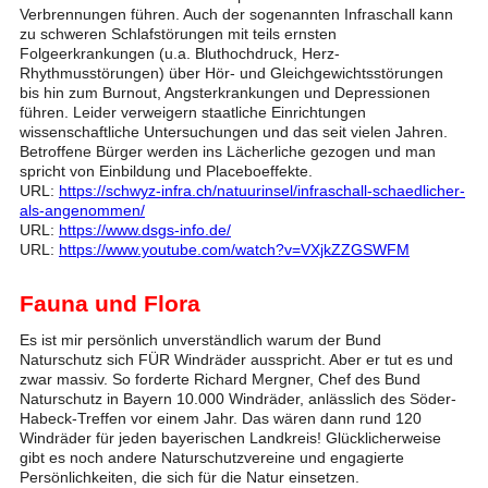
Verbrennungen führen. Auch der sogenannten Infraschall kann
zu schweren Schlafstörungen mit teils ernsten
Folgeerkrankungen (u.a. Bluthochdruck, Herz-
Rhythmusstörungen) über Hör- und Gleichgewichtsstörungen
bis hin zum Burnout, Angsterkrankungen und Depressionen
führen. Leider verweigern staatliche Einrichtungen
wissenschaftliche Untersuchungen und das seit vielen Jahren.
Betroffene Bürger werden ins Lächerliche gezogen und man
spricht von Einbildung und Placeboeffekte.
URL:
https://schwyz-infra.ch/natuurinsel/infraschall-schaedlicher-
als-angenommen/
URL:
https://www.dsgs-info.de/
URL:
https://www.youtube.com/watch?v=VXjkZZGSWFM
Fauna und Flora
Es ist mir persönlich unverständlich warum der Bund
Naturschutz sich FÜR Windräder ausspricht. Aber er tut es und
zwar massiv. So forderte Richard Mergner, Chef des Bund
Naturschutz in Bayern 10.000 Windräder, anlässlich des Söder-
Habeck-Treffen vor einem Jahr. Das wären dann rund 120
Windräder für jeden bayerischen Landkreis! Glücklicherweise
gibt es noch andere Naturschutzvereine und engagierte
Persönlichkeiten, die sich für die Natur einsetzen.