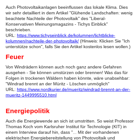
Auch Photovoltaikanlagen beeinflussen das lokale Klima. Dies
wir sehr detailliert in dem Artikel "Glühende Landschaften: wenig
beachtete Nachteile der Photovoltaik" des "Liberal-
Konservativen Meinungsmagazins - Tichys Einblick"
beschrieben.
URL:
https://www.tichyseinblick.de/kolumnen/lichtblicke-
kolumnen/nachteile-der-photovoltaik/
(Hinweis: Klicken Sie "Ich
unterstütze schon", falls Sie den Artikel kostenlos lesen wollen.)
Feuer
Von Windrädern können auch noch ganz andere Gefahren
ausgehen - Sie können umstürzen oder brennen! Was das für
Folgen in trockenen Wäldern haben könnte, wäre unabsehbar:
"Windrad brennt an der Müritz - Löschen unmöglich"
URL:
https://www.nordkurier.de/mueritz/windrad-brennt-an-der-
mueritz-1449995510.html
Energiepolitik
Auch die Energiewende an sich ist umstritten. So weist Professor
Thomas Koch vom Karlsruher Institut für Technologie (KIT) in
einem Interview darauf hin, dass "... Mit der vorhandenen
elektrischen Energiebereitstellung von Photovoltaik und