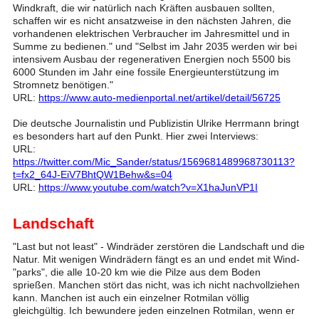
Windkraft, die wir natürlich nach Kräften ausbauen sollten,
schaffen wir es nicht ansatzweise in den nächsten Jahren, die
vorhandenen elektrischen Verbraucher im Jahresmittel und in
Summe zu bedienen." und "Selbst im Jahr 2035 werden wir bei
intensivem Ausbau der regenerativen Energien noch 5500 bis
6000 Stunden im Jahr eine fossile Energieunterstützung im
Stromnetz benötigen."
URL:
https://www.auto-medienportal.net/artikel/detail/56725
Die deutsche Journalistin und Publizistin Ulrike Herrmann bringt
es besonders hart auf den Punkt. Hier zwei Interviews:
URL:
https://twitter.com/Mic_Sander/status/1569681489968730113?
t=fx2_64J-EiV7BhtQW1Behw&s=04
URL:
https://www.youtube.com/watch?v=X1haJunVP1I
Landschaft
"Last but not least" - Windräder zerstören die Landschaft und die
Natur. Mit wenigen Windrädern fängt es an und endet mit Wind-
"parks", die alle 10-20 km wie die Pilze aus dem Boden
sprießen. Manchen stört das nicht, was ich nicht nachvollziehen
kann. Manchen ist auch ein einzelner Rotmilan völlig
gleichgültig. Ich bewundere jeden einzelnen Rotmilan, wenn er