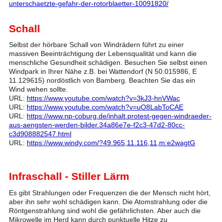
unterschaetzte-gefahr-der-rotorblaetter-10091820/
Schall
Selbst der hörbare Schall von Windrädern führt zu einer
massiven Beeinträchtigung der Lebensqualität und kann die
menschliche Gesundheit schädigen. Besuchen Sie selbst einen
Windpark in Ihrer Nähe z.B. bei Wattendorf (N 50.015986, E
11.129615) nordöstlich von Bamberg. Beachten Sie das ein
Wind wehen sollte.
URL:
https://www.youtube.com/watch?v=3kJ3-hnVWac
URL:
https://www.youtube.com/watch?v=uO8LabToCAE
URL:
https://www.np-coburg.de/inhalt.protest-gegen-windraeder-
aus-aengsten-werden-bilder.34a86e7e-f2c3-47d2-80cc-
c3d908882547.html
URL:
https://www.windy.com/?49.965,11.116,11,m:e2wagtG
Infraschall - Stiller Lärm
Es gibt Strahlungen oder Frequenzen die der Mensch nicht hört,
aber ihn sehr wohl schädigen kann. Die Atomstrahlung oder die
Röntgenstrahlung sind wohl die gefährlichsten. Aber auch die
Mikrowelle im Herd kann durch punktuelle Hitze zu