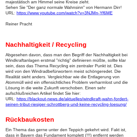
majestätisch am Himmel seine Kreise zieht.
Sehen Sie "Der ganz normale Wahnsinn" von Hermann Dirr!
URL:
https://www.youtube.com/watch?v=3NJMn-Yf6ME
Reiner Pracht
Nachhaltigkeit / Recycling
Abgesehen davon, dass man den Begriff der Nachhaltigkeit bei
Windkraftanlagen erstmal "richtig" definieren müßte, sollte klar
sein, dass das Thema Recycling ein zentraler Punkt ist. Dies
wird von den Windradbefürwortern meist schöngeredet. Die
Realität sieht anders. Vergleichbar wie die Entlagerung von
Atommüll wird ein offensichtliches Problem verharmlost und die
Lösung in die weite Zukunft verschoben. Einen sehr
aufschlußreichen Artikel findet Sie hier:
URL:
https://blackout-news.de/aktuelles/windkraft-wahn-fordert-
seinen-tribut-riesiger-schrottberg-und-keine-recycling-loesung/
Rückbaukosten
Ein Thema das gerne unter den Teppich gekehrt wird. Fakt ist,
dass in Bayern das Fundament komplett (!!!) entfernt werden