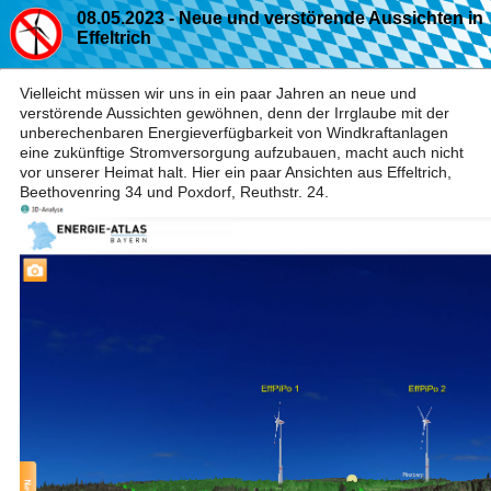
08.05.2023 - Neue und verstörende Aussichten in
Effeltrich
Vielleicht müssen wir uns in ein paar Jahren an neue und
verstörende Aussichten gewöhnen, denn der Irrglaube mit der
unberechenbaren Energieverfügbarkeit von Windkraftanlagen
eine zukünftige Stromversorgung aufzubauen, macht auch nicht
vor unserer Heimat halt. Hier ein paar Ansichten aus Effeltrich,
Beethovenring 34 und Poxdorf, Reuthstr. 24.